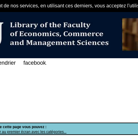
de nos services, en utilisant ces derniers, vous acceptez l'util
مرحبا بكم في الفهرس الإلكتروني على
endrier
facebook
.
de cette page vous pouvez :
 au premier écran avec les catégories...