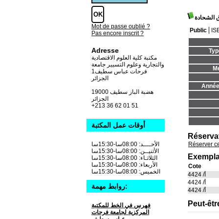
ق الشحادة
Mot de passe oublié ?
Public
IS
Pas encore inscrit ?
Adresse
Typ
مكتبة كلية العلوم الاقتصادية
والتجارية وعلوم التسيير جامعة
Me
فرحات عباس سطيف1
الجزائر
Année 
19000 هضبة الباز سطيف
الجزائر
+213 36 62 01 51
أوقات عمل المكتبة
Réserva
Réserver c
الأحــــد: 08:00سا-15:30سا
الأثنيــن: 08:00سا-15:30سا
Exempla
الثلاثـاء: 08:00سا-15:30سا
الأربعاء: 08:00سا-15:30سا
Cote
الخميس: 08:00سا-15:30سا
أ/ 4424
أ/ 4424
روابط مهمة:
أ/ 4424
Peut-êtr
فهرس في الخط للمكتبة
المركزية لجامعة فرحات