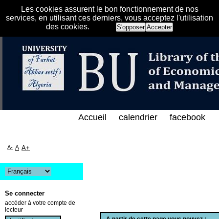
Les cookies assurent le bon fonctionnement de nos
services, en utilisant ces derniers, vous acceptez l'utilisation
des cookies.
S'opposer
Accepter
 الإلكتروني على الخط المباشر لمكتبة كلية العلوم الا
Accueil
calendrier
facebook
.
A-
A
A+
Se connecter
accéder à votre compte de
lecteur
A partir de cette page vous pouvez :