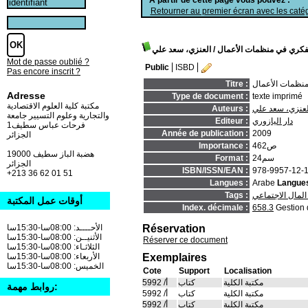
Retourner au premier écran avec les catég
لفكري في منظمات الأعمال
/ العنزي، سعد علي
Mot de passe oublié ?
Public
ISBD
Pas encore inscrit ?
منظمات الأعمال
Titre :
Adresse
Type de document :
texte imprimé
مكتبة كلية العلوم الاقتصادية
لعنزي، سعد علي
Auteurs :
والتجارية وعلوم التسيير جامعة
دار اليازوري
Editeur :
فرحات عباس سطيف1
Année de publication :
2009
الجزائر
462ص
Importance :
19000 هضبة الباز سطيف
24سم
Format :
الجزائر
ISBN/ISSN/EAN :
978-9957-12-
+213 36 62 01 51
Langues :
Arabe
Langues
المال الاجتماعي
Tags :
أوقات عمل المكتبة
Index. décimale :
658.3
Gestion 
Réservation
الأحــــد: 08:00سا-15:30سا
الأثنيــن: 08:00سا-15:30سا
Réserver ce document
الثلاثـاء: 08:00سا-15:30سا
Exemplaires
الأربعاء: 08:00سا-15:30سا
الخميس: 08:00سا-15:30سا
Cote
Support
Localisation
مكتبة الكلية
كتاب
أ/ 5992
روابط مهمة:
مكتبة الكلية
كتاب
أ/ 5992
مكتبة الكلية
كتاب
أ/ 5992