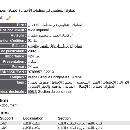
السلوك التنظيمي في منظمات الأعمال
/ العميان، مح
BD
السلوك التنظيمي في منظمات الأعمال
Titre :
e de document :
texte imprimé
, Auteur
العميان، محمود سلمان
Auteurs :
ط. 01
ntion d'édition :
عمان [الأردن] : دار وائل للنشر والتوزيع
Editeur :
de publication :
2002
424 ص.
Importance :
أشكال
Présentation :
24 سم
Format :
ISBN/ISSN/EAN :
978995711221X
Langues :
Arabe
Langues originales :
Arabe
الإدراك ؛ الإتجاهات ؛ القيم ؛ الشخصية ؛ التعلم ؛ الإحباط ؛ ضغوط العمل ؛
Tags :
السلوك الجماعي ؛ الإتصال ؛ القيادة ؛ الدافعية والحفز الإنساني
ndex. décimale :
658.3
Gestion du personnel
tion
e document
ires
Support
Localisation
Section
كتب باللغة العربية لمكتبة الكلية
مكتبة الكلية
كتاب
كتب باللغة العربية لمكتبة الكلية
مكتبة الكلية
كتاب