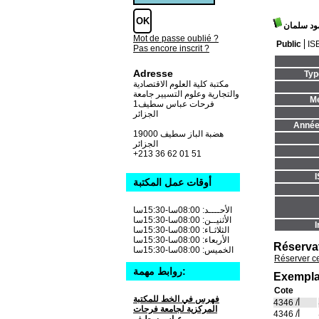
مود سلمان
Mot de passe oublié ?
Public
IS
Pas encore inscrit ?
Adresse
Typ
مكتبة كلية العلوم الاقتصادية
والتجارية وعلوم التسيير جامعة
Me
فرحات عباس سطيف1
الجزائر
Année 
19000 هضبة الباز سطيف
الجزائر
+213 36 62 01 51
أوقات عمل المكتبة
الأحــــد: 08:00سا-15:30سا
الأثنيــن: 08:00سا-15:30سا
I
الثلاثـاء: 08:00سا-15:30سا
الأربعاء: 08:00سا-15:30سا
Réserva
الخميس: 08:00سا-15:30سا
Réserver c
روابط مهمة:
Exempla
Cote
فهرس في الخط للمكتبة
أ/ 4346
المركزية لجامعة فرحات
أ/ 4346