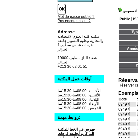
 الفسفوس
Mot de passe oublié ?
Public
IS
Pas encore inscrit ?
Adresse
Typ
مكتبة كلية العلوم الاقتصادية
والتجارية وعلوم التسيير جامعة
فرحات عباس سطيف1
Année 
الجزائر
19000 هضبة الباز سطيف
الجزائر
+213 36 62 01 51
أوقات عمل المكتبة
Réserva
Réserver c
الأحــــد: 08:00سا-15:30سا
Exempla
الأثنيــن: 08:00سا-15:30سا
Cote
الثلاثـاء: 08:00سا-15:30سا
الأربعاء: 08:00سا-15:30سا
أ/ 6949
الخميس: 08:00سا-15:30سا
أ/ 6949
أ/ 6949
روابط مهمة:
أ/ 6949
أ/ 6949
أ/ 6949
فهرس في الخط للمكتبة
المركزية لجامعة فرحات
أ/ 6949