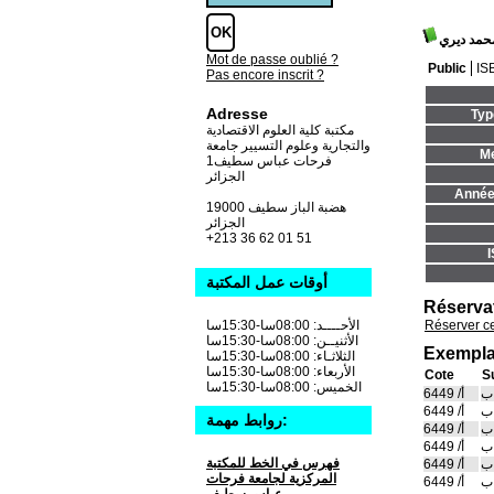
محمد ديري
Mot de passe oublié ?
Public
IS
Pas encore inscrit ?
Adresse
Typ
مكتبة كلية العلوم الاقتصادية
والتجارية وعلوم التسيير جامعة
Me
فرحات عباس سطيف1
الجزائر
Année 
19000 هضبة الباز سطيف
الجزائر
+213 36 62 01 51
أوقات عمل المكتبة
Réserva
Réserver c
الأحــــد: 08:00سا-15:30سا
الأثنيــن: 08:00سا-15:30سا
Exempla
الثلاثـاء: 08:00سا-15:30سا
الأربعاء: 08:00سا-15:30سا
Cote
S
الخميس: 08:00سا-15:30سا
ب
أ/ 6449
ب
أ/ 6449
روابط مهمة:
ب
أ/ 6449
ب
أ/ 6449
فهرس في الخط للمكتبة
ب
أ/ 6449
المركزية لجامعة فرحات
ب
أ/ 6449