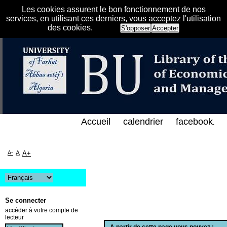
Les cookies assurent le bon fonctionnement de nos
services, en utilisant ces derniers, vous acceptez l'utilisation
des cookies.
S'opposer
Accepter
فهرس الإلكتروني على الخط المباشر لمكتبة كلية العلوم
Accueil
calendrier
facebook
.
A-
A
A+
Se connecter
accéder à votre compte de
lecteur
A partir de cette page vous pouvez :