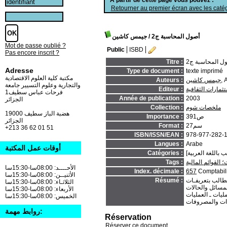
Retourner au premier écran avec les catég
أصول المحاسبة ج2
/ جيمس كاشين
Mot de passe oublié ?
Public
ISBD
Pas encore inscrit ?
ل المحاسبة ج2
Titre :
Adresse
Type de document :
texte imprimé
مكتبة كلية العلوم الاقتصادية
, 
جيمس كاشين
Auteurs :
والتجارية وعلوم التسيير جامعة
ستثمارات الثقافية
Editeur :
فرحات عباس سطيف1
Année de publication :
2003
الجزائر
ملخصات شوم
Collection :
19000 هضبة الباز سطيف
391ص
Importance :
الجزائر
27سم
Format :
+213 36 62 01 51
ISBN/ISSN/EAN :
978-977-282-
Langues :
Arabe
أوقات عمل المكتبة
Catégories :
القوائم المالية
Tags :
الأحــــد: 08:00سا-15:30سا
Index. décimale :
657
Comptabil
الأثنيــن: 08:00سا-15:30سا
طالب بتعريفـات
Résumé :
الثلاثـاء: 08:00سا-15:30سا
الأربعاء: 08:00سا-15:30سا
مليات ـ العمليات
الخميس: 08:00سا-15:30سا
روابط مهمة:
Réservation
Réserver ce document