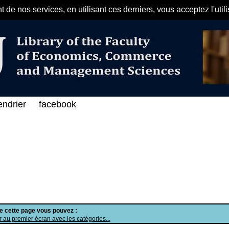
de nos services, en utilisant ces derniers, vous acceptez l'util
مرحبا بكم في الفهرس الإلكتروني على
endrier
facebook
.
de cette page vous pouvez :
 au premier écran avec les catégories...