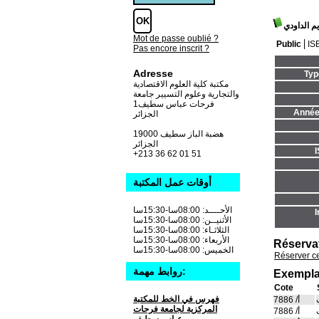
م الداودي
Mot de passe oublié ?
Public
IS
Pas encore inscrit ?
Adresse
Typ
مكتبة كلية العلوم الاقتصادية
والتجارية وعلوم التسيير جامعة
فرحات عباس سطيف1
Année 
الجزائر
19000 هضبة الباز سطيف
الجزائر
+213 36 62 01 51
أوقات عمل المكتبة
الأحــــد: 08:00سا-15:30سا
I
الأثنيــن: 08:00سا-15:30سا
الثلاثـاء: 08:00سا-15:30سا
الأربعاء: 08:00سا-15:30سا
Réserva
الخميس: 08:00سا-15:30سا
Réserver c
روابط مهمة:
Exempla
Cote
فهرس في الخط للمكتبة
أ/ 7886
المركزية لجامعة فرحات
أ/ 7886