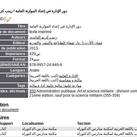
دور الإدارة في إعداد الموازنة العامة
/ زينب كري
BD
دور الإدارة في إعداد الموازنة العامة
Titre :
e de document :
texte imprimé
زينب كريم الداودي
Auteurs :
عمان [الأردن] : دار صفاء للطباعة والنشر والتوزيع
Editeur :
de publication :
2013
429ص
Importance :
24سم
Format :
ISBN/ISSN/EAN :
978-9957-24-849-9
Langues :
Arabe
الإدارة العامة
[كتب باللغة العربية]
Catégories :
مالية و محاسبة
[كتب باللغة العربية]
موازنة عامة؛ مالية عامة؛ إدارة مالية
Tags :
ndex. décimale :
350
Administration publique. Art et science militaire : division 
21éme édition, sauf pour la science militaire (355-359)
tion
e document
ires
Support
Localisation
Section
 باللغة العربية لمكتبة مدارس الدكتوراه
مكتبة مدارس الدكتوراه
كتاب
 باللغة العربية لمكتبة مدارس الدكتوراه
مكتبة مدارس الدكتوراه
كتاب