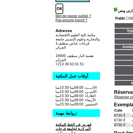
ارتن ويص
Mot de passe oublié ?
Public
IS
Pas encore inscrit ?
Adresse
Typ
مكتبة كلية العلوم الاقتصادية
والتجارية وعلوم التسيير جامعة
فرحات عباس سطيف1
Année 
الجزائر
19000 هضبة الباز سطيف
الجزائر
+213 36 62 01 51
أوقات عمل المكتبة
I
الأحــــد: 08:00سا-15:30سا
Réserva
الأثنيــن: 08:00سا-15:30سا
الثلاثـاء: 08:00سا-15:30سا
Réserver c
الأربعاء: 08:00سا-15:30سا
Exempla
الخميس: 08:00سا-15:30سا
Cote
روابط مهمة:
أ/ 6730
أ/ 6730
فهرس في الخط للمكتبة
أ/ 6730
المركزية لجامعة فرحات