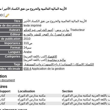
الأزمة المالية العالمية والخروج من نفق الكساد الأخير
/ م
BD
الأزمة المالية العالمية والخروج من نفق الكساد الأخير
Titre :
e de document :
texte imprimé
, Traducteur
مارتن ويص
;
أحمد الخزامي عبد الحكم
Auteurs :
القاهرة [مصر] : دار الفجر للنشر والتوزيع
Editeur :
de publication :
2010
310ص
Importance :
24سم
Format :
Langues :
Arabe
الاقتصاد
[كتب باللغة العربية]
Catégories :
مالية و محاسبة
[كتب باللغة العربية]
الكساد؛ الاسكان؛ السندات؛ ارباح الاسهم؛ ثروات المستقبل
Tags :
ndex. décimale :
658.4
Application de la gestion
tion
e document
ires
Support
Localisation
Section
 باللغة العربية لمكتبة مدارس الدكتوراه
مكتبة مدارس الدكتوراه
كتاب
 باللغة العربية لمكتبة مدارس الدكتوراه
مكتبة مدارس الدكتوراه
كتاب
 باللغة العربية لمكتبة مدارس الدكتوراه
مكتبة مدارس الدكتوراه
كتاب