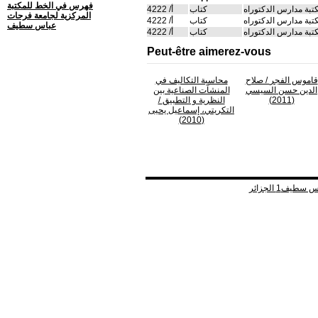
فهرس في الخط للمكتبة
تبة مدارس الدكتوراه
كتاب
أ/ 4222
المركزية لجامعة فرحات
تبة مدارس الدكتوراه
كتاب
أ/ 4222
عباس سطيف
تبة مدارس الدكتوراه
كتاب
أ/ 4222
Peut-être aimerez-vous
قاموس الفجر
/ صلاح
محاسبة التكاليف في
الدين حسن السيسي
المنشآت الصناعية بين
(2011)
النظرية و التطبيق
/
التكريتي، إسماعيل يحيى
(2010)