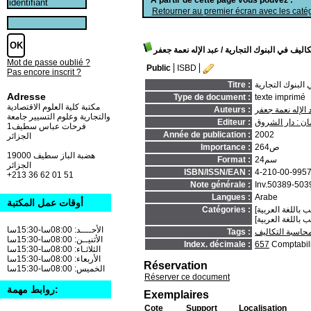
Retourner au premier écran avec les catég
اليف في البنوك التجارية
/ عبد الإله نعمة جعفر
Mot de passe oublié ?
Public
ISBD
Pas encore inscrit ?
البنوك التجارية
Titre :
Adresse
Type de document :
texte imprimé
مكتبة كلية العلوم الاقتصادية
 الإله نعمة جعفر
Auteurs :
والتجارية وعلوم التسيير جامعة
ن : دار الشروق
Editeur :
فرحات عباس سطيف1
Année de publication :
2002
الجزائر
264ص
Importance :
19000 هضبة الباز سطيف
24سم
Format :
الجزائر
ISBN/ISSN/EAN :
4-210-00-995
+213 36 62 01 51
Note générale :
Inv.50389-503
Langues :
Arabe
أوقات عمل المكتبة
Catégories :
الأحــــد: 08:00سا-15:30سا
محاسبة التكاليف
Tags :
الأثنيــن: 08:00سا-15:30سا
Index. décimale :
657
Comptabil
الثلاثـاء: 08:00سا-15:30سا
الأربعاء: 08:00سا-15:30سا
Réservation
الخميس: 08:00سا-15:30سا
Réserver ce document
روابط مهمة:
Exemplaires
Cote
Support
Localisation