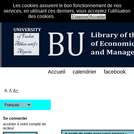
Les cookies assurent le bon fonctionnement de nos
services, en utilisant ces derniers, vous acceptez l'utilisation
des cookies.
S'opposer
Accepter
رس الإلكتروني على الخط المباشر لمكتبة كلية العلوم ا
Accueil
calendrier
facebook
.
A-
A
A+
Se connecter
accéder à votre compte de
lecteur
A partir de cette page vous pouvez :