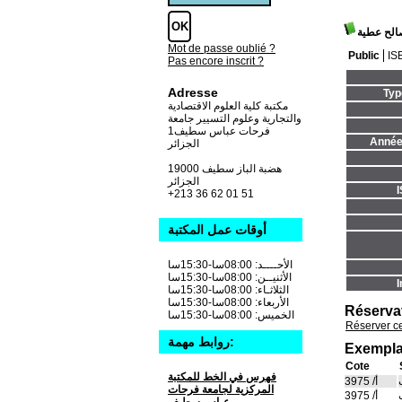
الح عطية
Mot de passe oublié ?
Public
IS
Pas encore inscrit ?
Adresse
Typ
مكتبة كلية العلوم الاقتصادية
والتجارية وعلوم التسيير جامعة
فرحات عباس سطيف1
Année 
الجزائر
19000 هضبة الباز سطيف
الجزائر
+213 36 62 01 51
أوقات عمل المكتبة
الأحــــد: 08:00سا-15:30سا
الأثنيــن: 08:00سا-15:30سا
I
الثلاثـاء: 08:00سا-15:30سا
الأربعاء: 08:00سا-15:30سا
Réserva
الخميس: 08:00سا-15:30سا
Réserver c
روابط مهمة:
Exempla
Cote
فهرس في الخط للمكتبة
أ/ 3975
المركزية لجامعة فرحات
أ/ 3975