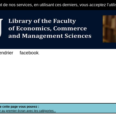
de nos services, en utilisant ces derniers, vous acceptez l'util
مرحبا بكم في الفهرس الإلكتروني على
endrier
facebook
.
de cette page vous pouvez :
 au premier écran avec les catégories...