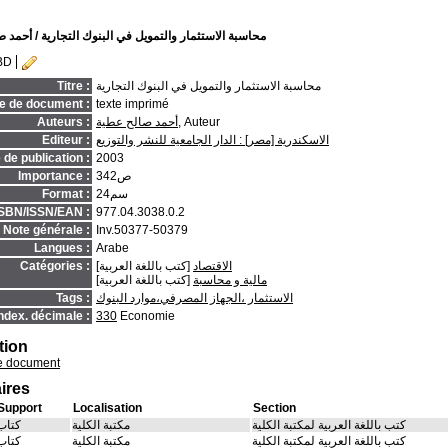
محاسبة الاستثمار والتمويل في البنوك التجارية
/ أحمد ص
BD
محاسبة الاستثمار والتمويل في البنوك التجارية
Titre :
e de document :
texte imprimé
, Auteur
أحمد صالح عطية
Auteurs :
الاسكندرية [مصر] : الدار الجامعية للنشر والتوزيع
Editeur :
de publication :
2003
342ص
Importance :
24سم
Format :
ISBN/ISSN/EAN :
977.04.3038.0.2
Note générale :
Inv.50377-50379
Langues :
Arabe
الاقتصاد
[كتب باللغة العربية]
Catégories :
مالية و محاسبة
[كتب باللغة العربية]
الاستثمار ،الجهاز المصرفي،موارد البنوك
Tags :
ndex. décimale :
330
Economie
tion
e document
ires
Support
Localisation
Section
كتب باللغة العربية لمكتبة الكلية
مكتبة الكلية
كتاب
كتب باللغة العربية لمكتبة الكلية
مكتبة الكلية
كتاب