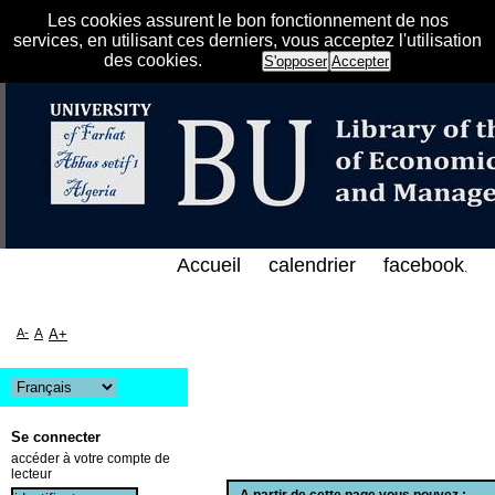
Les cookies assurent le bon fonctionnement de nos
services, en utilisant ces derniers, vous acceptez l'utilisation
des cookies.
S'opposer
Accepter
ي الفهرس الإلكتروني على الخط المباشر لمكتبة كلية ال
Accueil
calendrier
facebook
.
A-
A
A+
Se connecter
accéder à votre compte de
lecteur
A partir de cette page vous pouvez :