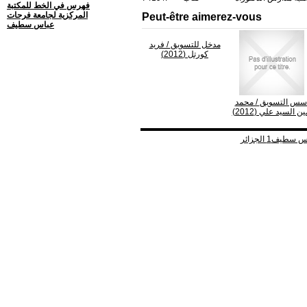
فهرس في الخط للمكتبة
المركزية لجامعة فرحات
Peut-être aimerez-vous
عباس سطيف
مدخل للتسويق
/ فريد
كورتل (2012)
سس التسويق
/ محمد
ين السيد علي (2012)