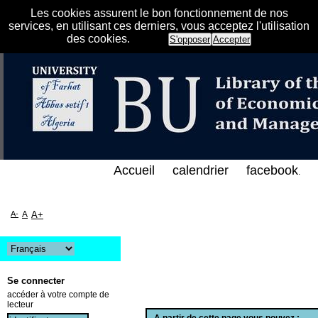
Les cookies assurent le bon fonctionnement de nos
services, en utilisant ces derniers, vous acceptez l'utilisation
des cookies.
S'opposer
Accepter
الفهرس الإلكتروني على الخط المباشر لمكتبة كلية العلو
Accueil
calendrier
facebook
.
A-
A
A+
Se connecter
accéder à votre compte de
lecteur
A partir de cette page vous pouvez :