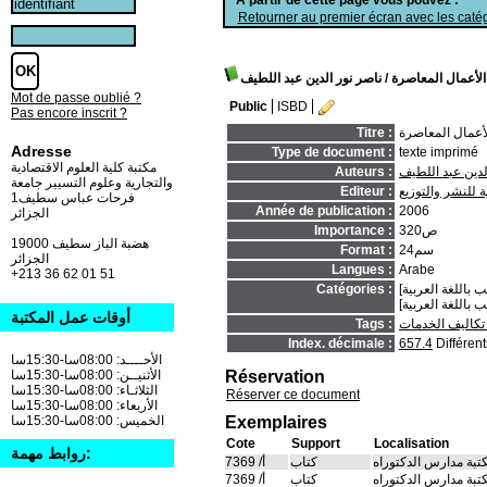
Retourner au premier écran avec les catég
الأعمال المعاصرة
/ ناصر نور الدين عبد اللطيف
Mot de passe oublié ?
Public
ISBD
Pas encore inscrit ?
لأعمال المعاصرة
Titre :
Adresse
Type de document :
texte imprimé
مكتبة كلية العلوم الاقتصادية
لدين عبد اللطيف
Auteurs :
والتجارية وعلوم التسيير جامعة
ة للنشر والتوزيع
Editeur :
فرحات عباس سطيف1
Année de publication :
2006
الجزائر
320ص
Importance :
19000 هضبة الباز سطيف
24سم
Format :
الجزائر
Langues :
Arabe
+213 36 62 01 51
Catégories :
أوقات عمل المكتبة
 تكاليف الخدمات
Tags :
Index. décimale :
657.4
Différen
الأحــــد: 08:00سا-15:30سا
Réservation
الأثنيــن: 08:00سا-15:30سا
الثلاثـاء: 08:00سا-15:30سا
Réserver ce document
الأربعاء: 08:00سا-15:30سا
Exemplaires
الخميس: 08:00سا-15:30سا
Cote
Support
Localisation
روابط مهمة:
تبة مدارس الدكتوراه
كتاب
أ/ 7369
تبة مدارس الدكتوراه
كتاب
أ/ 7369