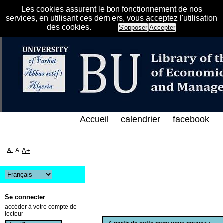
Les cookies assurent le bon fonctionnement de nos
services, en utilisant ces derniers, vous acceptez l'utilisation
des cookies.
S'opposer
Accepter
الفهرس الإلكتروني على الخط المباشر لمكتبة كلية العل
Accueil
calendrier
facebook
.
A-
A
A+
Se connecter
accéder à votre compte de
lecteur
A partir de cette page vous pouvez :