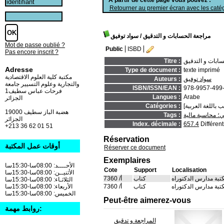
Retourner au premier écran avec les catég
مراجعة الحسابات و التدقيق
/ سواد توفيق
Mot de passe oublié ?
Public
ISBD
Pas encore inscrit ?
سابات و التدقيق
Titre :
Adresse
Type de document :
texte imprimé
مكتبة كلية العلوم الاقتصادية
سواد توفيق
Auteurs :
والتجارية وعلوم التسيير جامعة
ISBN/ISSN/EAN :
978-9957-499
فرحات عباس سطيف1
Langues :
Arabe
الجزائر
Catégories :
19000 هضبة الباز سطيف
؛ محاسبة مالية
Tags :
الجزائر
Index. décimale :
657.4
Différen
+213 36 62 01 51
Réservation
أوقات عمل المكتبة
Réserver ce document
Exemplaires
الأحــــد: 08:00سا-15:30سا
Cote
Support
Localisation
الأثنيــن: 08:00سا-15:30سا
تبة مدارس الدكتوراه
كتاب
أ/ 7360
الثلاثـاء: 08:00سا-15:30سا
تبة مدارس الدكتوراه
كتاب
أ/ 7360
الأربعاء: 08:00سا-15:30سا
الخميس: 08:00سا-15:30سا
Peut-être aimerez-vous
روابط مهمة:
المراجعة و تدقيق