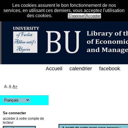
Les cookies assurent le bon fonctionnement de nos
services, en utilisant ces derniers, vous acceptez l'utilisation
des cookies.
S'opposer
Accepter
 الفهرس الإلكتروني على الخط المباشر لمكتبة كلية الع
Accueil
calendrier
facebook
.
A-
A
A+
Se connecter
accéder à votre compte de
lecteur
A partir de cette page vous pouvez :