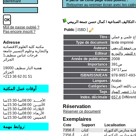
Retourner au premier écran avec les catég
التكاليف الصناعية
/ كمال حسن جمعة الربيعي
Mot de passe oublié ?
Public
ISBD
Pas encore inscrit ?
هاج علمي و عملي
Titre :
Adresse
Type de document :
texte imprimé
مكتبة كلية العلوم الاقتصادية
 جمعة الربيعي
Auteurs :
والتجارية وعلوم التسيير جامعة
اء للنشر والتوزيع
Editeur :
فرحات عباس سطيف1
Année de publication :
2008
الجزائر
391ص
Importance :
19000 هضبة الباز سطيف
24*17سم
Format :
الجزائر
ISBN/ISSN/EAN :
978-9957-493
+213 36 62 01 51
Langues :
Arabe
Catégories :
أوقات عمل المكتبة
ادل؛ عنصر المواد
Tags :
Index. décimale :
657.4
Différen
الأحــــد: 08:00سا-15:30سا
الأثنيــن: 08:00سا-15:30سا
Réservation
الثلاثـاء: 08:00سا-15:30سا
Réserver ce document
الأربعاء: 08:00سا-15:30سا
الخميس: 08:00سا-15:30سا
Exemplaires
Cote
Support
Localisation
روابط مهمة:
تبة مدارس الدكتوراه
كتاب
أ/ 7356
تبة مدارس الدكتوراه
كتاب
أ/ 7356