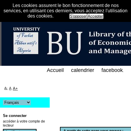
Les cookies assurent le bon fonctionnement de nos
services, en utilisant ces derniers, vous acceptez l'utilisation
des cookies.
S'opposer
Accepter
 الفهرس الإلكتروني على الخط المباشر لمكتبة كلية الع
Accueil
calendrier
facebook
.
A-
A
A+
Se connecter
accéder à votre compte de
lecteur
A partir de cette page vous pouvez :