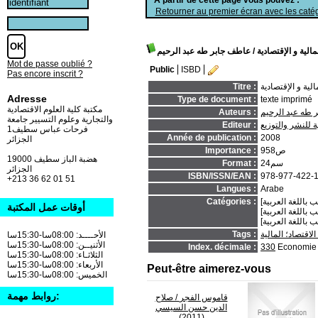
Retourner au premier écran avec les catég
لية و الإقتصادية
/ عاطف جابر طه عبد الرحيم
Mot de passe oublié ?
Public
ISBD
Pas encore inscrit ?
ية و الإقتصادية
Titre :
Adresse
Type de document :
texte imprimé
مكتبة كلية العلوم الاقتصادية
 طه عبد الرحيم
Auteurs :
والتجارية وعلوم التسيير جامعة
ة للنشر والتوزيع
Editeur :
فرحات عباس سطيف1
Année de publication :
2008
الجزائر
958ص
Importance :
19000 هضبة الباز سطيف
24سم
Format :
الجزائر
ISBN/ISSN/EAN :
978-977-422-
+213 36 62 01 51
Langues :
Arabe
Catégories :
أوقات عمل المكتبة
 الاقتصاد؛ المالية
Tags :
الأحــــد: 08:00سا-15:30سا
الأثنيــن: 08:00سا-15:30سا
Index. décimale :
330
Economie
الثلاثـاء: 08:00سا-15:30سا
الأربعاء: 08:00سا-15:30سا
Peut-être aimerez-vous
الخميس: 08:00سا-15:30سا
روابط مهمة:
قاموس الفجر
/ صلاح
الدين حسن السيسي
(2011)