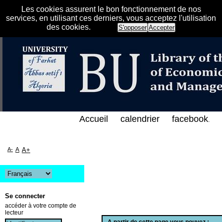
Les cookies assurent le bon fonctionnement de nos
services, en utilisant ces derniers, vous acceptez l'utilisation
des cookies.
S'opposer
Accepter
لفهرس الإلكتروني على الخط المباشر لمكتبة كلية العلو
Accueil
calendrier
facebook
.
A-
A
A+
Se connecter
accéder à votre compte de
lecteur
A partir de cette page vous pouvez :