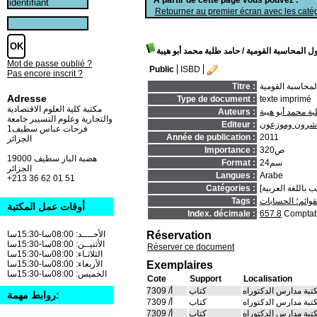
Retourner au premier écran avec les catég
ل المحاسبة القومية
/ حامد طلبة محمد أبو هيبة
Mot de passe oublié ?
Public
ISBD
Pas encore inscrit ?
محاسبة القومية
Titre :
Adresse
Type de document :
texte imprimé
مكتبة كلية العلوم الاقتصادية
ة محمد أبو هيبة
Auteurs :
والتجارية وعلوم التسيير جامعة
اشرون وموزعون
Editeur :
فرحات عباس سطيف1
Année de publication :
2011
الجزائر
320ص
Importance :
19000 هضبة الباز سطيف
24سم
Format :
الجزائر
Langues :
Arabe
+213 36 62 01 51
Catégories :
قوائم؛ الحسابات
Tags :
أوقات عمل المكتبة
Index. décimale :
657.8
Comptabi
Réservation
الأحــــد: 08:00سا-15:30سا
الأثنيــن: 08:00سا-15:30سا
Réserver ce document
الثلاثـاء: 08:00سا-15:30سا
Exemplaires
الأربعاء: 08:00سا-15:30سا
الخميس: 08:00سا-15:30سا
Cote
Support
Localisation
تبة مدارس الدكتوراه
كتاب
أ/ 7309
روابط مهمة:
تبة مدارس الدكتوراه
كتاب
أ/ 7309
تبة مدارس الدكتوراه
كتاب
أ/ 7309