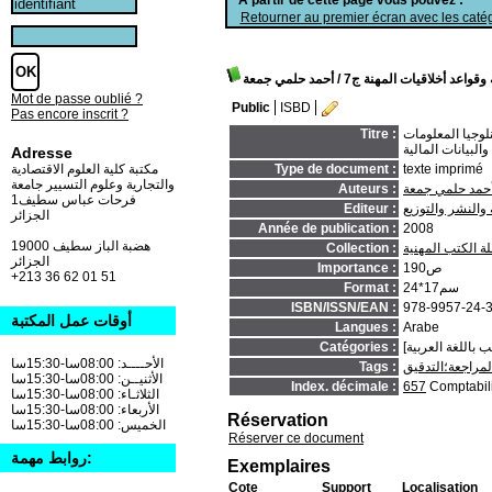
Retourner au premier écran avec les catég
 وقواعد أخلاقيات المهنة ج7
/ أحمد حلمي جمعة
Mot de passe oublié ?
Public
ISBD
Pas encore inscrit ?
قابة الداخلية في بيئة تكنلوجيا المعلومات
Titre :
البيانات المالية
Adresse
texte imprimé
Type de document :
مكتبة كلية العلوم الاقتصادية
والتجارية وعلوم التسيير جامعة
حمد حلمي جمعة
Auteurs :
فرحات عباس سطيف1
 والنشر والتوزيع
Editeur :
الجزائر
Année de publication :
2008
19000 هضبة الباز سطيف
 الكتب المهنية
Collection :
الجزائر
190ص
Importance :
+213 36 62 01 51
24*17سم
Format :
ISBN/ISSN/EAN :
978-9957-24-
أوقات عمل المكتبة
Langues :
Arabe
Catégories :
الأحــــد: 08:00سا-15:30سا
المراجعة؛التدقيق
Tags :
الأثنيــن: 08:00سا-15:30سا
Index. décimale :
657
Comptabil
الثلاثـاء: 08:00سا-15:30سا
الأربعاء: 08:00سا-15:30سا
Réservation
الخميس: 08:00سا-15:30سا
Réserver ce document
روابط مهمة:
Exemplaires
Cote
Support
Localisation