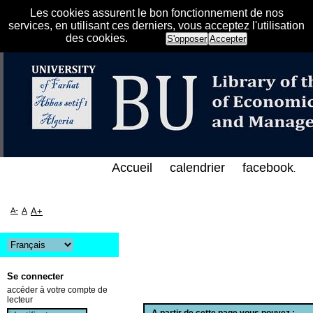
Les cookies assurent le bon fonctionnement de nos
services, en utilisant ces derniers, vous acceptez l'utilisation
des cookies.
S'opposer
Accepter
لإلكتروني على الخط المباشر لمكتبة كلية العلوم الاقت
Accueil
calendrier
facebook
.
A-
A
A+
Se connecter
accéder à votre compte de
lecteur
A partir de cette page vous pouvez :