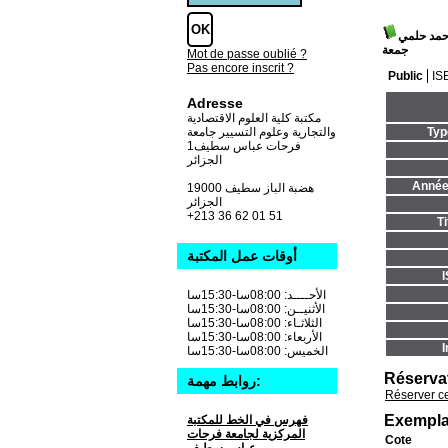
حمد حلمي
جمعة
Mot de passe oublié ?
Pas encore inscrit ?
Public
IS
Adresse
مكتبة كلية العلوم الاقتصادية
Typ
والتجارية وعلوم التسيير جامعة
فرحات عباس سطيف1
الجزائر
Année 
19000 هضبة الباز سطيف
الجزائر
+213 36 62 01 51
T
أوقات عمل المكتبة
الأحــــد: 08:00سا-15:30سا
الأثنيــن: 08:00سا-15:30سا
الثلاثـاء: 08:00سا-15:30سا
الأربعاء: 08:00سا-15:30سا
I
الخميس: 08:00سا-15:30سا
Réserva
روابط مهمة:
Réserver c
Exempla
فهرس في الخط للمكتبة
المركزية لجامعة فرحات
Cote