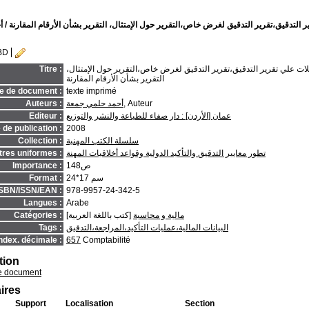
ر التدقيق،تقرير التدقيق لغرض خاص،التقرير حول الإمتثال، التقرير بشأن الأرقام المقارنة
/ أ
BD
يلات علي تقرير التدقيق،تقرير التدقيق لغرض خاص،التقرير حول الإمتثال،
Titre :
التقرير بشأن الأرقام المقارنة
e de document :
texte imprimé
, Auteur
أحمد حلمي جمعة
Auteurs :
عمان [الأردن] : دار صفاء للطباعة والنشر والتوزيع
Editeur :
de publication :
2008
سلسلة الكتب المهنية
Collection :
تطور معايير التدقيق والتأكيد الدولية وقواعد أخلاقيات المهنة
itres uniformes :
148ص
Importance :
24*17 سم
Format :
ISBN/ISSN/EAN :
978-9957-24-342-5
Langues :
Arabe
مالية و محاسبة
[كتب باللغة العربية]
Catégories :
البيانات المالية،عمليات التأكيد،المراجعة،التدقيق
Tags :
ndex. décimale :
657
Comptabilité
tion
e document
ires
Support
Localisation
Section