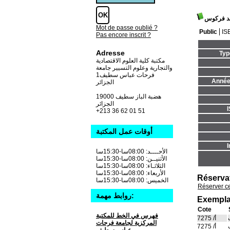
د فركوس
Mot de passe oublié ?
Public
IS
Pas encore inscrit ?
Adresse
Typ
مكتبة كلية العلوم الاقتصادية
والتجارية وعلوم التسيير جامعة
فرحات عباس سطيف1
Année 
الجزائر
19000 هضبة الباز سطيف
الجزائر
+213 36 62 01 51
أوقات عمل المكتبة
I
الأحــــد: 08:00سا-15:30سا
الأثنيــن: 08:00سا-15:30سا
الثلاثـاء: 08:00سا-15:30سا
الأربعاء: 08:00سا-15:30سا
Réserva
الخميس: 08:00سا-15:30سا
Réserver c
روابط مهمة:
Exempla
Cote
فهرس في الخط للمكتبة
أ/ 7275
المركزية لجامعة فرحات
أ/ 7275