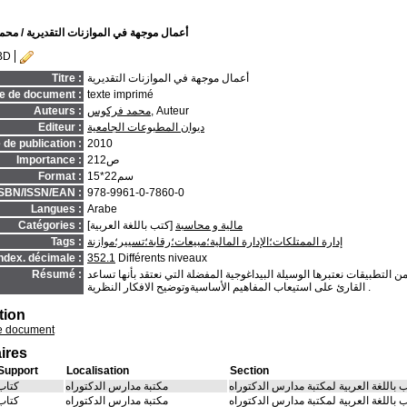
أعمال موجهة في الموازنات التقديرية
/ محم
BD
أعمال موجهة في الموازنات التقديرية
Titre :
e de document :
texte imprimé
, Auteur
محمد فركوس
Auteurs :
ديوان المطبوعات الجامعية
Editeur :
de publication :
2010
212ص
Importance :
15*22سم
Format :
ISBN/ISSN/EAN :
978-9961-0-7860-0
Langues :
Arabe
مالية و محاسبة
[كتب باللغة العربية]
Catégories :
إدارة الممتلكات؛الإدارة المالية؛مبيعات؛رقابة؛تسيير؛موازنة
Tags :
ndex. décimale :
352.1
Différents niveaux
التطبيقات نعتبرها الوسيلة البيداغوجية المفضلة التي نعتقد بأنها تساعد
Résumé :
القارئ على استيعاب المفاهيم الأساسيةوتوضيح الافكار النظرية .
tion
e document
ires
Support
Localisation
Section
 باللغة العربية لمكتبة مدارس الدكتوراه
مكتبة مدارس الدكتوراه
كتاب
 باللغة العربية لمكتبة مدارس الدكتوراه
مكتبة مدارس الدكتوراه
كتاب