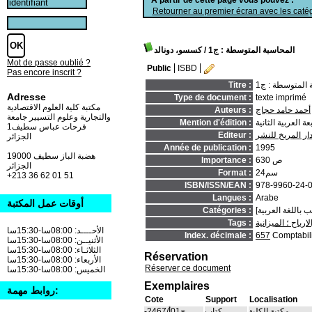
Retourner au premier écran avec les catég
المحاسبة المتوسطة : ج1
/ كسسو، دونالد
Mot de passe oublié ?
Public
ISBD
Pas encore inscrit ?
 المتوسطة : ج1
Titre :
Adresse
Type de document :
texte imprimé
مكتبة كلية العلوم الاقتصادية
أحمد حامد حجاج
Auteurs :
والتجارية وعلوم التسيير جامعة
ة العربية الثانية
Mention d'édition :
فرحات عباس سطيف1
دار المريخ للنشر
Editeur :
الجزائر
Année de publication :
1995
19000 هضبة الباز سطيف
630 ص
Importance :
الجزائر
24سم
Format :
+213 36 62 01 51
ISBN/ISSN/EAN :
978-9960-24-
Langues :
Arabe
أوقات عمل المكتبة
Catégories :
ارباح ؛ الميزانية
Tags :
الأحــــد: 08:00سا-15:30سا
Index. décimale :
657
Comptabil
الأثنيــن: 08:00سا-15:30سا
الثلاثـاء: 08:00سا-15:30سا
Réservation
الأربعاء: 08:00سا-15:30سا
Réserver ce document
الخميس: 08:00سا-15:30سا
Exemplaires
روابط مهمة:
Cote
Support
Localisation
مكتبة الكلية
كتاب
-ج01أ/2467