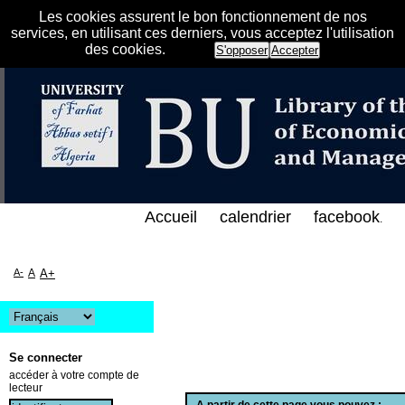
Les cookies assurent le bon fonctionnement de nos
services, en utilisant ces derniers, vous acceptez l'utilisation
des cookies.
S'opposer
Accepter
الفهرس الإلكتروني على الخط المباشر لمكتبة كلية العل
Accueil
calendrier
facebook
.
A-
A
A+
Se connecter
accéder à votre compte de
lecteur
A partir de cette page vous pouvez :