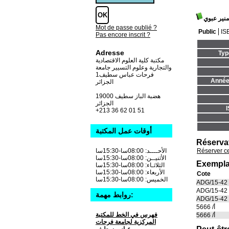
منير عبوي
Mot de passe oublié ?
Public
IS
Pas encore inscrit ?
Adresse
Typ
مكتبة كلية العلوم الاقتصادية
والتجارية وعلوم التسيير جامعة
فرحات عباس سطيف1
Année 
الجزائر
19000 هضبة الباز سطيف
الجزائر
+213 36 62 01 51
أوقات عمل المكتبة
Réserva
Réserver c
الأحــــد: 08:00سا-15:30سا
الأثنيــن: 08:00سا-15:30سا
Exempla
الثلاثـاء: 08:00سا-15:30سا
الأربعاء: 08:00سا-15:30سا
Cote
الخميس: 08:00سا-15:30سا
ADG/15-42
ADG/15-42
روابط مهمة:
ADG/15-42
أ/ 5666
فهرس في الخط للمكتبة
أ/ 5666
المركزية لجامعة فرحات