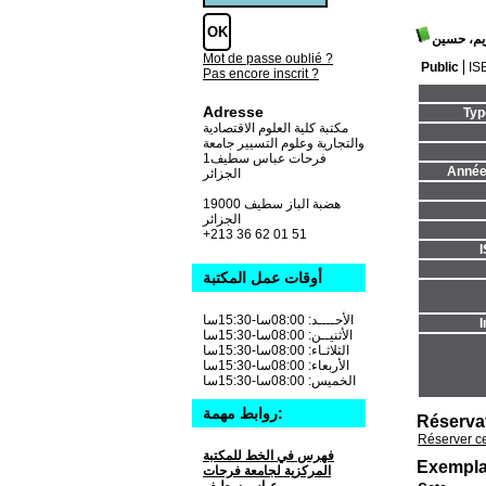
يم، حسين
Mot de passe oublié ?
Public
IS
Pas encore inscrit ?
Adresse
Typ
مكتبة كلية العلوم الاقتصادية
والتجارية وعلوم التسيير جامعة
فرحات عباس سطيف1
Année 
الجزائر
19000 هضبة الباز سطيف
الجزائر
+213 36 62 01 51
أوقات عمل المكتبة
الأحــــد: 08:00سا-15:30سا
I
الأثنيــن: 08:00سا-15:30سا
الثلاثـاء: 08:00سا-15:30سا
الأربعاء: 08:00سا-15:30سا
الخميس: 08:00سا-15:30سا
روابط مهمة:
Réserva
Réserver c
فهرس في الخط للمكتبة
Exempla
المركزية لجامعة فرحات