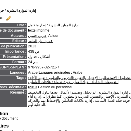
إدارة الموارد البشرية
/ حر
BD
إدارة الموارد البشرية : إطار متكامل
Titre :
e de document :
texte imprimé
, Acteur
حريم، حسين
Auteurs :
عمان : دار الحامد
Editeur :
de publication :
2013
438 ص.
Importance :
أشكال ، جداول
Présentation :
24 سم.
Format :
ISBN/ISSN/EAN :
978-9957-32-721-7
Langues :
Arabe
Langues originales :
Arabe
خطيط ؛ الاستقطاب ؛ الإختيار والتعيين ؛التدريب والتطوير ؛ تقييم الأداء ؛
Tags :
التعويضات الشاملة ؛ حياة العمل : جودة شاملة ؛ علاقات العاملين
ndex. décimale :
658.3
Gestion du personnel
 إدارة الموارد البشرية ، ثم تحليل وتصميم الأعمال، بعدها تناول التخطيط
Résumé :
لبشرية ، الإختيار والتعيين، التدريب والتطوير ، كما تطرق إلى إدارة أداء
 جودة حياة العمل الشاملة ، إدارة علاقات العاملين والإحتفاظ بهم والحركة
الداخلية لهم.
tion
e document
ires