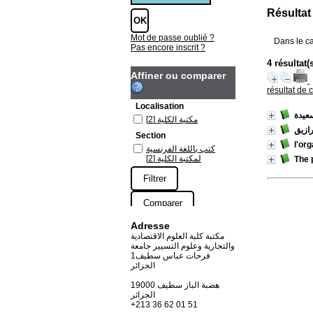
Résultat
Mot de passe oublié ?
Dans le c
Pas encore inscrit ?
4 résultat
Affiner ou comparer
résultat de 
Localisation
/ دة
[2]
مكتبة الكلية
/ زيق
Section
l'or
كتب باللغة الفرنسية
[2]
لمكتبة الكلية
The 
Adresse
مكتبة كلية العلوم الاقتصادية
والتجارية وعلوم التسيير جامعة
فرحات عباس سطيف1
الجزائر
19000 هضبة الباز سطيف
الجزائر
+213 36 62 01 51