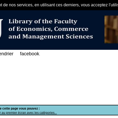
de nos services, en utilisant ces derniers, vous acceptez l'util
مرحبا بكم في الفهرس الإلكتروني ع
endrier
facebook
.
de cette page vous pouvez :
 au premier écran avec les catégories...