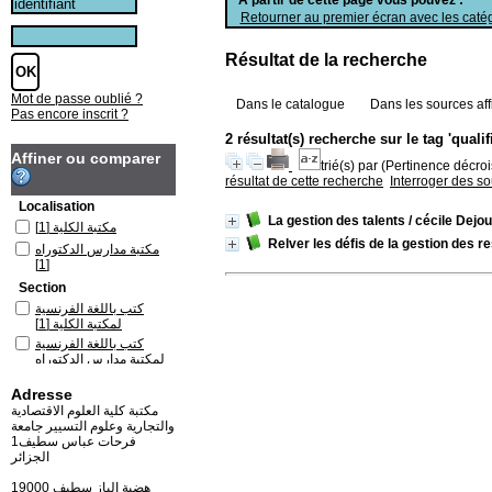
Retourner au premier écran avec les catég
Résultat de la recherche
Mot de passe oublié ?
Dans le catalogue
Dans les sources aff
Pas encore inscrit ?
2 résultat(s) recherche sur le tag 'quali
Affiner ou comparer
trié(s) par
(Pertinence décrois
résultat de cette recherche
Interroger des s
Localisation
La gestion des talents
/ cécile Dejo
[1]
مكتبة الكلية
Relver les défis de la gestion des
مكتبة مدارس الدكتوراه
[1]
Section
كتب باللغة الفرنسية
[1]
لمكتبة الكلية
كتب باللغة الفرنسية
لمكتبة مدارس الدكتوراه
[1]
Adresse
مكتبة كلية العلوم الاقتصادية
والتجارية وعلوم التسيير جامعة
فرحات عباس سطيف1
الجزائر
19000 هضبة الباز سطيف