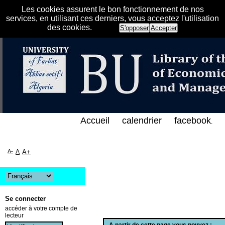
Les cookies assurent le bon fonctionnement de nos
services, en utilisant ces derniers, vous acceptez l'utilisation
des cookies.
S'opposer
Accepter
 الفهرس الإلكتروني على الخط المباشر لمكتبة كلية العل
Accueil
calendrier
facebook
.
A-
A
A+
Se connecter
accéder à votre compte de
lecteur
A partir de cette page vous pouvez :