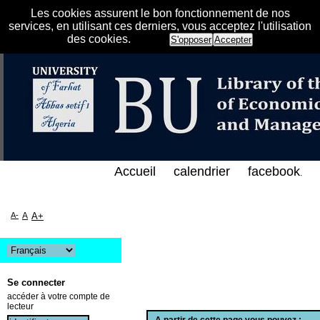
Les cookies assurent le bon fonctionnement de nos
services, en utilisant ces derniers, vous acceptez l'utilisation
des cookies.
S'opposer
Accepter
الفهرس الإلكتروني على الخط المباشر لمكتبة كلية العل
Accueil
calendrier
facebook
.
A-
A
A+
Se connecter
accéder à votre compte de
lecteur
A partir de cette page vous pouvez :