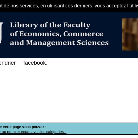
de nos services, en utilisant ces derniers, vous acceptez l'util
مرحبا بكم في الفهرس الإلكتروني ع
endrier
facebook
.
de cette page vous pouvez :
 au premier écran avec les catégories...