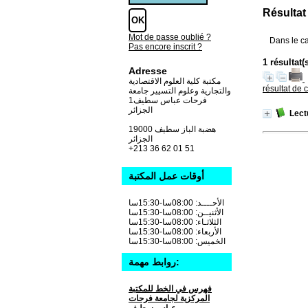
Résultat
Mot de passe oublié ?
Dans le c
Pas encore inscrit ?
1 résultat(
Adresse
مكتبة كلية العلوم الاقتصادية
résultat de 
والتجارية وعلوم التسيير جامعة
فرحات عباس سطيف1
الجزائر
Lect
19000 هضبة الباز سطيف
الجزائر
+213 36 62 01 51
أوقات عمل المكتبة
الأحــــد: 08:00سا-15:30سا
الأثنيــن: 08:00سا-15:30سا
الثلاثـاء: 08:00سا-15:30سا
الأربعاء: 08:00سا-15:30سا
الخميس: 08:00سا-15:30سا
روابط مهمة:
فهرس في الخط للمكتبة
المركزية لجامعة فرحات