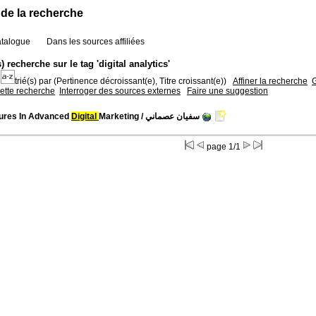
 de la recherche
atalogue
Dans les sources affiliées
s) recherche sur le tag 'digital analytics'
trié(s) par
(Pertinence décroissant(e), Titre croissant(e))
Affiner la recherche
G
cette recherche
Interroger des sources externes
Faire une suggestion
ures In Advanced
Digital
Marketing
/ سفيان عصماني
page 1/1