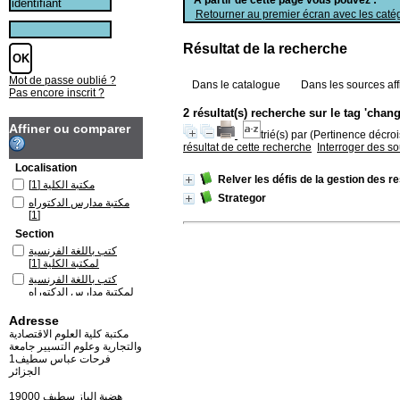
Retourner au premier écran avec les catég
Résultat de la recherche
Mot de passe oublié ?
Dans le catalogue
Dans les sources aff
Pas encore inscrit ?
2 résultat(s) recherche sur le tag 'cha
Affiner ou comparer
trié(s) par
(Pertinence décrois
résultat de cette recherche
Interroger des s
Localisation
Relver les défis de la gestion des
[1]
مكتبة الكلية
Strategor
مكتبة مدارس الدكتوراه
[1]
Section
كتب باللغة الفرنسية
[1]
لمكتبة الكلية
كتب باللغة الفرنسية
لمكتبة مدارس الدكتوراه
[1]
Adresse
مكتبة كلية العلوم الاقتصادية
والتجارية وعلوم التسيير جامعة
فرحات عباس سطيف1
الجزائر
19000 هضبة الباز سطيف