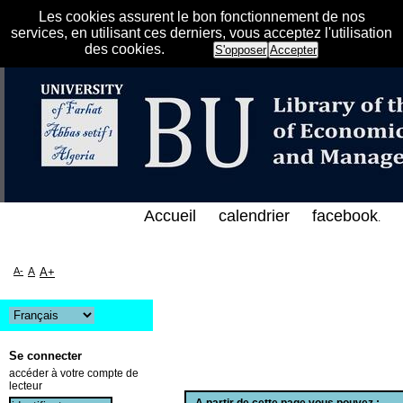
Les cookies assurent le bon fonctionnement de nos
services, en utilisant ces derniers, vous acceptez l'utilisation
des cookies.
S'opposer
Accepter
الفهرس الإلكتروني على الخط المباشر لمكتبة كلية العل
Accueil
calendrier
facebook
.
A-
A
A+
Se connecter
accéder à votre compte de
lecteur
A partir de cette page vous pouvez :