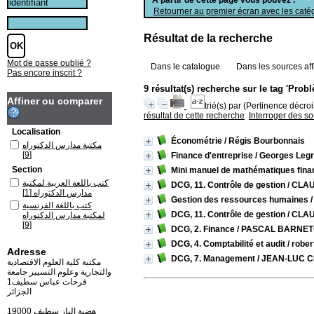
Retourner au premier écran avec les catég
Résultat de la recherche
Mot de passe oublié ?
Dans le catalogue
Dans les sources aff
Pas encore inscrit ?
9 résultat(s) recherche sur le tag 'Prob
Affiner ou comparer
trié(s) par
(Pertinence décrois
résultat de cette recherche
Interroger des s
Localisation
Économétrie
/ Régis Bourbonnais
مكتبة مدارس الدكتوراه
[9]
Finance d'entreprise
/ Georges Leg
Section
Mini manuel de mathématiques fina
كتب باللغة العربية لمكتبة
DCG, 11. Contrôle de gestion
/ CLA
[1]
مدارس الدكتوراه
Gestion des ressources humaines
/
كتب باللغة الفرنسية
DCG, 11. Contrôle de gestion
/ CLA
لمكتبة مدارس الدكتوراه
[9]
DCG, 2. Finance
/ PASCAL BARNE
DCG, 4. Comptabilité et audit
/ rober
Adresse
DCG, 7. Management
/ JEAN-LUC 
مكتبة كلية العلوم الاقتصادية
والتجارية وعلوم التسيير جامعة
فرحات عباس سطيف1
الجزائر
19000 هضبة الباز سطيف