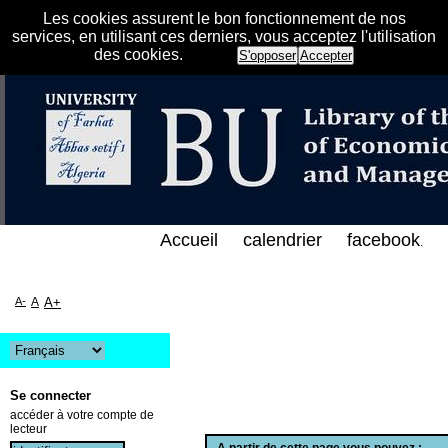
Les cookies assurent le bon fonctionnement de nos
services, en utilisant ces derniers, vous acceptez l'utilisation
des cookies.
S'opposer
Accepter
الفهرس الإلكتروني على الخط المباشر لمكتبة كلية العل
Accueil
calendrier
facebook
.
A-
A
A+
Se connecter
accéder à votre compte de
lecteur
A partir de cette page vous pouvez :