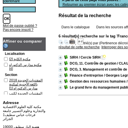
Retourner au premier écran avec les catég
Résultat de la recherche
Mot de passe oublié ?
Dans le catalogue
Dans les sources aff
Pas encore inscrit ?
6 résultat(s) recherche sur le tag 'Franc
Affiner ou comparer
trié(s) par
(Pertinence décrois
résultat de cette recherche
Interroger des s
Localisation
SIRH
/ Cercle SIRH
[2]
مكتبة الكلية
DCG, 11. Contrôle de gestion
/ CLA
مكتبة مدارس الدكتوراه
[4]
DCG, 3. Management et contrôle de 
Section
Finance d'entreprise
/ Georges Leg
المقتنيات الجديدة 2018
Gestion des ressources humaines
/
باللغة الأجنبية لمكتبة
Le grand livre du management publi
[1]
مدارس الدكتوراه
المقتنيات الجديدة لكتب
اللغة الفرنسية و
[2]
الانجليزية 2023
Adresse
كتب باللغة الفرنسية
مكتبة كلية العلوم الاقتصادية
لمكتبة مدارس الدكتوراه
والتجارية وعلوم التسيير جامعة
[4]
فرحات عباس سطيف1
الجزائر
19000 هضبة الباز سطيف