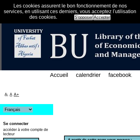
Les cookies assurent le bon fonctionnement de nos
services, en utilisant ces derniers, vous acceptez l'utilisation
des cookies.
S'opposer
Accepter
لفهرس الإلكتروني على الخط المباشر لمكتبة كلية العلو
Accueil
calendrier
facebook
.
A-
A
A+
Se connecter
accéder à votre compte de
lecteur
A partir de cette page vous pouvez :