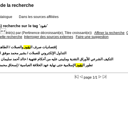
 de la recherche
atalogue
Dans les sources affiliées
4 résultat(s) recherche sur le tag 'نقود'
trié(s) par
(Pertinence décroissant(e), Titre croissant(e))
Affiner la recherche
G
cette recherche
Interroger des sources externes
Faire une suggestion
إقتصاديات صرف ال
نقود
والعملات
/ الطاهر
التداول الإلكتروني للعملات
/ بشير محمد موفق 
التكيف الشرعي للأوراق النقدية ومايبنى عليه من أحكام فقهية
/ خالد أحمد سليمان 
تطور ال
نقود
الإسلامية حتى نهاية عهد الخلافة العباسية
/ إسحاق محمد 
page 1/1