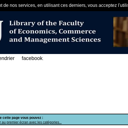
de nos services, en utilisant ces derniers, vous acceptez l'util
مرحبا بكم في الفهرس الإلكتروني ع
endrier
facebook
.
de cette page vous pouvez :
 au premier écran avec les catégories...