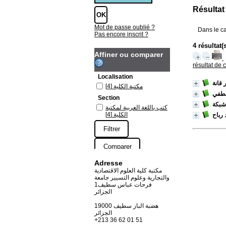
Résultat
Mot de passe oublié ?
Dans le c
Pas encore inscrit ?
Affiner ou comparer
résultat de 
Localisation
 قانة
مكتبة الكلية
[4]
لطفي
Section
شبكة
كتب باللغة العربية لمكتبة
الكلية
[4]
رباح
Adresse
مكتبة كلية العلوم الاقتصادية
والتجارية وعلوم التسيير جامعة
فرحات عباس سطيف1
الجزائر
19000 هضبة الباز سطيف
الجزائر
+213 36 62 01 51