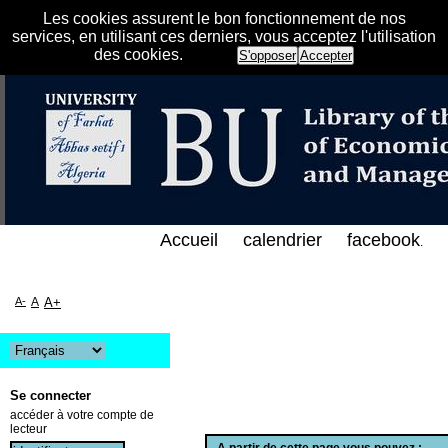
Les cookies assurent le bon fonctionnement de nos
services, en utilisant ces derniers, vous acceptez l'utilisation
des cookies.
S'opposer
Accepter
هرس الإلكتروني على الخط المباشر لمكتبة كلية العلوم 
Accueil
calendrier
facebook
.
A-
A
A+
Se connecter
accéder à votre compte de
lecteur
A partir de cette page vous pouvez :