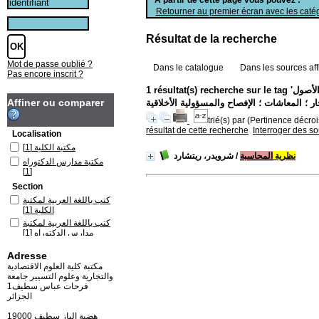
Retourner au premier écran avec les catég
Résultat de la recherche
Mot de passe oublié ?
Dans le catalogue
Dans les sources aff
Pas encore inscrit ?
1 résultat(s) recherche sur le tag 'نظرية المحاسبة ؛المحاسبة الدولية ؛ استخدام المعلومات المحاسبية ؛ الدخل ؛ القوائم المالية ؛ الأصول
Affiner ou comparer
trié(s) par
(Pertinence décrois
résultat de cette recherche
Interroger des s
Localisation
مكتبة الكلية
[1]
نظرية
المحاسبة
/ شرويدر، ريتشارد
مكتبة مدارس الدكتوراه
[1]
Section
كتب باللغة العربية لمكتبة
الكلية
[1]
كتب باللغة العربية لمكتبة
مدارس الدكتوراه
[1]
Adresse
مكتبة كلية العلوم الاقتصادية
والتجارية وعلوم التسيير جامعة
فرحات عباس سطيف1
الجزائر
19000 هضبة الباز سطيف