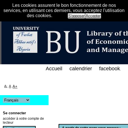
Les cookies assurent le bon fonctionnement de nos
services, en utilisant ces derniers, vous acceptez l'utilisation
des cookies.
S'opposer
Accepter
فهرس الإلكتروني على الخط المباشر لمكتبة كلية العلوم
Accueil
calendrier
facebook
.
A-
A
A+
Se connecter
accéder à votre compte de
lecteur
A partir de cette page vous pouvez :