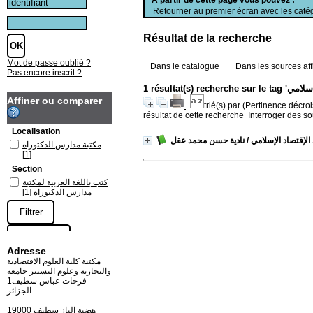
Retourner au premier écran avec les catég
Résultat de la recherche
Mot de passe oublié ?
Dans le catalogue
Dans les sources aff
Pas encore inscrit ?
Affiner ou comparer
trié(s) par
(Pertinence décrois
résultat de cette recherche
Interroger des s
Localisation
الإقتصاد الإسلامي
/ نادية حسن محمد عقل
مكتبة مدارس الدكتوراه
[1]
Section
كتب باللغة العربية لمكتبة
[1]
مدارس الدكتوراه
Adresse
مكتبة كلية العلوم الاقتصادية
والتجارية وعلوم التسيير جامعة
فرحات عباس سطيف1
الجزائر
19000 هضبة الباز سطيف