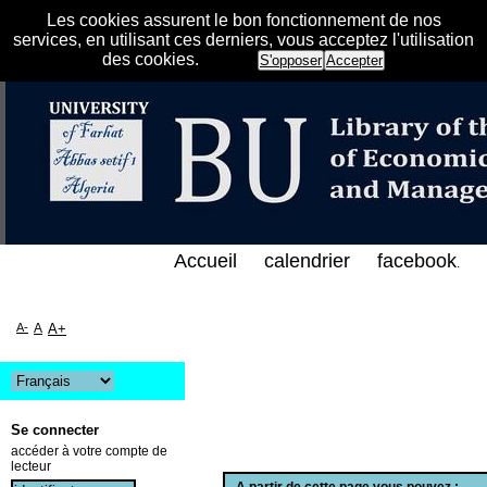
Les cookies assurent le bon fonctionnement de nos
services, en utilisant ces derniers, vous acceptez l'utilisation
des cookies.
S'opposer
Accepter
الفهرس الإلكتروني على الخط المباشر لمكتبة كلية العل
Accueil
calendrier
facebook
.
A-
A
A+
Se connecter
accéder à votre compte de
lecteur
A partir de cette page vous pouvez :