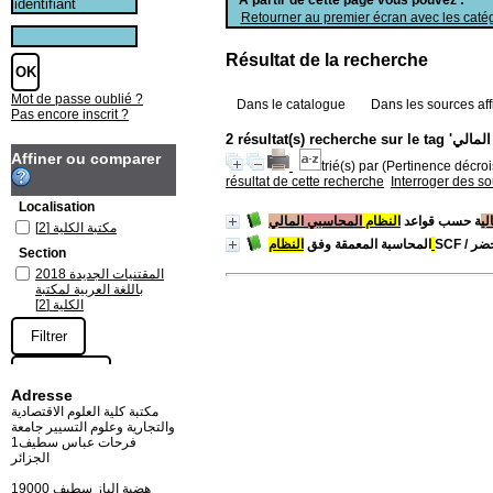
Retourner au premier écran avec les catég
Résultat de la recherche
Mot de passe oublié ?
Dans le catalogue
Dans les sources aff
Pas encore inscrit ?
Affiner ou comparer
trié(s) par
(Pertinence décrois
résultat de cette recherche
Interroger des s
Localisation
لي
ة حسب قواعد
النظام
المحاسبي
[2]
مكتبة الكلية
المحاسبة المعمقة وفق
النظام
SCF
/ ضر
Section
المقتنيات الجديدة 2018
باللغة العربية لمكتبة
[2]
الكلية
Adresse
مكتبة كلية العلوم الاقتصادية
والتجارية وعلوم التسيير جامعة
فرحات عباس سطيف1
الجزائر
19000 هضبة الباز سطيف