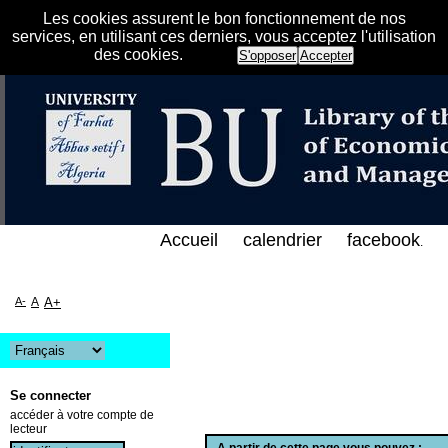
Les cookies assurent le bon fonctionnement de nos
services, en utilisant ces derniers, vous acceptez l'utilisation
des cookies.
S'opposer
Accepter
هرس الإلكتروني على الخط المباشر لمكتبة كلية العلوم 
Accueil
calendrier
facebook
.
A-
A
A+
Se connecter
accéder à votre compte de
lecteur
A partir de cette page vous pouvez :