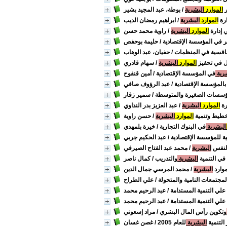
ر
الموارد
البشرية
/ بوطة، عبد المجيد بشير
ارة
الموارد
البشرية
/ ابراهيم رمضان الديب
 إدارة
الموارد
البشرية
/ راوية محمد حسن
ير في المؤسسة الإقتصادية
/ حليمة بوحفص
نافسية في المنظمات
/ حفيان، عبد الوهاب
ال في تحفيز
الموارد
البشرية
/ سهام قادري
رية
في المؤسسة الإقتصادية
/ أمين قنفوح
المؤسسة الإقتصادية
/ عبد الرؤوف صافي
ؤسسات الصغيرة والمتوسطة
/ سمير زقار
رة
الموارد
البشرية
/ عبد العزيز بدر النداوي
خطيط وتنمية
الموارد
البشرية
/ حسن راوية
البشرية
في البنوك التجارية
/ خيرة بلمهدي
ة للمؤسسة الإقتصادية
/ عبد الحكيم جربي
النفس
البشرية
/ محمد عبد الفتاح الصيرفي
في التنمية
البشرية
والتدريب
/ كمال ناصر
موارد
البشرية
/ محمد المرسي جمال الدين
مجتمعات النامية والمتحولة
/ علي الطراح
 علي التنمية المستدامة
/ عبد الرحيم محمد
 علي التنمية المستدامة
/ عبد الرحيم محمد
وتكوين رأس المال البشري
/ مراد إسعوني
 التنمية
البشرية
للعام 2005
/ غصن غسان