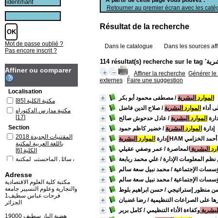
Retourner au premier écran avec les catég
Résultat de la recherche
Mot de passe oublié ?
Dans le catalogue
Dans les sources aff
Pas encore inscrit ?
Affiner ou comparer
Affiner la recherche
Générer le 
externes
Faire une suggestion
Localisation
الموارد
البشرية
/ مصطفى محمود أبو بكر
مكتبة الكلية
[85]
لى أداء
الموارد
البشرية
/ صلاح الدين فاضل
مكتبة مدارس الدكتوراه
[17]
دارة
الموارد
البشرية
/ عادل حدحوش صالح
Section
إدارة
الموارد
البشرية
/ خضير كاظم حمود
المقتنيات الجديدة 2018
أحمد الخزامي
البشرية
إدارة
الموارد
باللغة العربية لمكتبة
ارد
البشرية
المعاصرة
/ عمر وصفي عقيلي
الكلية
[6]
ظم المعلومات الإدارة
/ علي محمد ربابعة
رسائل الماجستير لمكتبة
الكلية
[2]
سسات الإجتماعية
/ محمد نبيل سعة سالم
Adresse
رسائل الماجستير لمكتبة
سسات الإجتماعية
/ محمد نبيل سعة سالم
مدارس الدكتوراه
[2]
مكتبة كلية العلوم الاقتصادية
والتجارية وعلوم التسيير جامعة
ن منظور إستراتيجي
/ حسن ابراهيم بلوط
كتب باللغة العربية لمكتبة
فرحات عباس سطيف1
الكلية
[77]
رها على الصراعات التنظيمية
/ رضا غضبان
الجزائر
كتب باللغة العربية لمكتبة
لبشرية
وكفاءة الأداء التنظيمي
/ كامل بربر
مدارس الدكتوراه
[15]
19000 هضبة الباز سطيف