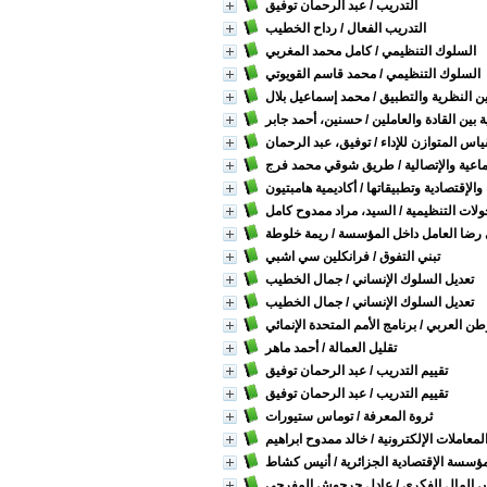
التدريب
/ عبد الرحمان توفيق
التدريب الفعال
/ رداح الخطيب
السلوك التنظيمي
/ كامل محمد المغربي
السلوك التنظيمي
/ محمد قاسم القويوتي
ن النظرية والتطبيق
/ محمد إسماعيل بلال
ية بين القادة والعاملين
/ حسنين، أحمد جابر
ياس المتوازن للإداء
/ توفيق، عبد الرحمان
اعية والإتصالية
/ طريق شوقي محمد فرج
 والإقتصادية وتطبيقاتها
/ أكاديمية هامبتيون
ولات التنظيمية
/ السيد، مراد ممدوح كامل
ى رضا العامل داخل المؤسسة
/ ريمة خلوطة
تبني التفوق
/ فرانكلين سي اشبي
تعديل السلوك الإنساني
/ جمال الخطيب
تعديل السلوك الإنساني
/ جمال الخطيب
/ برنامج الأمم المتحدة الإنمائي
تقليل العمالة
/ أحمد ماهر
تقييم التدريب
/ عبد الرحمان توفيق
تقييم التدريب
/ عبد الرحمان توفيق
ثروة المعرفة
/ توماس ستيورات
معاملات الإلكترونية
/ خالد ممدوح ابراهيم
مؤسسة الإقتصادية الجزائرية
/ أنيس كشاط
 المال الفكري
/ عادل حرجوش المفرحي