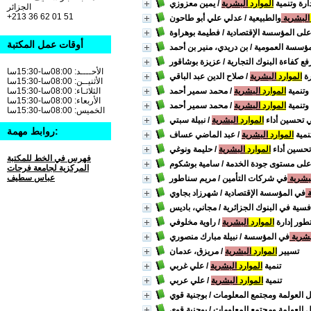
ارة وتنمية
الموارد
البشرية
/ يمين معزوزي
الجزائر
+213 36 62 01 51
البشرية
والطبيعية
/ عدلي علي أبو طاحون
على المؤسسة الإقتصادية
/ فطيمة بوهراوة
أوقات عمل المكتبة
مؤسسة العمومية
/ بن دريدي، منير بن أحمد
فع كفاءة البنوك التجارية
/ عزيزة بوشاقور
الأحــــد: 08:00سا-15:30سا
رة
الموارد
البشرية
/ صلاح الدين عبد الباقي
الأثنيــن: 08:00سا-15:30سا
 وتنمية
الموارد
البشرية
/ محمد سمير أحمد
الثلاثـاء: 08:00سا-15:30سا
الأربعاء: 08:00سا-15:30سا
 وتنمية
الموارد
البشرية
/ محمد سمير أحمد
الخميس: 08:00سا-15:30سا
ي تحسين أداء
الموارد
البشرية
/ نبيلة سبتي
روابط مهمة:
نمية
الموارد
البشرية
/ عبد الماضي عساف
تحسين أداء
الموارد
البشرية
/ حليمة ونوغي
فهرس في الخط للمكتبة
على مستوى جودة الخدمة
/ سامية بوشكوم
المركزية لجامعة فرحات
عباس سطيف
بشرية
في شركات التأمين
/ مريم سناطور
ة
في المؤسسة الإقتصادية
/ شهرزاد بجاوي
افسية في البنوك الجزائرية
/ مجاني، باديس
طور إدارة
الموارد
البشرية
/ راوية مخلوفي
بشرية
في المؤسسة
/ نبيلة مبارك منصوري
تسيير
الموارد
البشرية
/ مريزق، عدمان
تنمية
الموارد
البشرية
/ علي غربي
تنمية
الموارد
البشرية
/ علي عربي
العولمة ومجتمع المعلومات
/ بوجنية قوي
العولمة ومجتمع المعلومات
/ بوجنية قوي