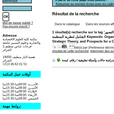
Retourner au premier écran avec les catég
Résultat de la recherche
Mot de passe oublié ?
Dans le catalogue
Dans les sources aff
Pas encore inscrit ?
1 résultat(s) recherche sur le tag 'المنظمة، النظرية، النظريات الإدارية، النظريات الاقتصادية للمنظمة، النظرية الاستراتيجية وآفاق التصور
Adresse
الشامل لنظرية المنظمة Keywords: Organization, Theory, Management Theories, Economic Theories of the Organization,
مكتبة كلية العلوم الاقتصادية
Strategic Theory, and Prospects for a
والتجارية وعلوم التسيير جامعة
فرحات عباس سطيف1
trié(s) par
(Pertinence décrois
الجزائر
résultat de cette recherche
Interroger des s
19000 هضبة الباز سطيف
راسة حالات وأسئلة تطبيقية
/ رقام، ليندة
الجزائر
+213 36 62 01 51
أوقات عمل المكتبة
الأحــــد: 08:00سا-15:30سا
الأثنيــن: 08:00سا-15:30سا
الثلاثـاء: 08:00سا-15:30سا
الأربعاء: 08:00سا-15:30سا
الخميس: 08:00سا-15:30سا
روابط مهمة: