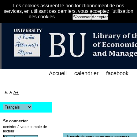
Les cookies assurent le bon fonctionnement de nos
services, en utilisant ces derniers, vous acceptez l'utilisation
des cookies.
S'opposer
Accepter
الفهرس الإلكتروني على الخط المباشر لمكتبة كلية العل
Accueil
calendrier
facebook
.
A-
A
A+
Se connecter
accéder à votre compte de
lecteur
A partir de cette page vous pouvez :