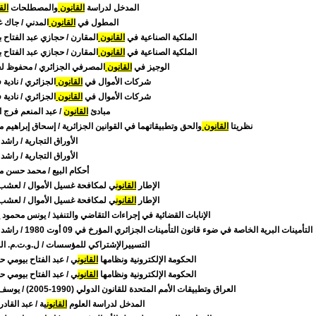
المدخل لدراسة
القانون
والمصطلحات
الق
المطول في
القانون
المدني
/ جاك 
الملكية الصناعية في
القانون
المقارن
/ حجازي عبد الفتاح 
الملكية الصناعية في
القانون
المقارن
/ حجازي عبد الفتاح 
الوجيز في
القانون
المصرفي الجزائري
/ محفوظ ل
شركات الأموال في
القانون
الجزائري
/ نادية
شركات الأموال في
القانون
الجزائري
/ نادية
مبادئ
القانون
/ عبد المنعم فرج 
نظريتا
القانون
والحق وتطبيقاتهما في القوانين الجزائرية
/ إسحاق إبراهيم م
الأوراق التجارية
/ راشد 
الأوراق التجارية
/ راشد 
أحكام البيع
/ محمد حسن م
الإطار
القانون
ي لمكافحة غسيل الأموال
/ لعشب
الإطار
القانون
ي لمكافحة غسيل الأموال
/ لعشب
الإنابات القضائية في إجراءات التقاضي والتنفيذ
/ يونس محمود 
التأمينات البرية الخاصة في ضوء قانون التأمينات الجزائري المؤرخ في 09 أوت 1980
/ راشد 
التسييرالإشتراكي للمؤسسات
/ ل.و.ت.م. ال
الحكومة الإلكترونية ونظامها
القانون
ي
/ عبد الفتاح بيومي 
الحكومة الإلكترونية ونظامها
القانون
ي
/ عبد الفتاح بيومي 
العراق وتطبيقات الأمم المتحدة للقانون الدولي (1990-2005)
/ يوسف
المدخل لدراسة العلوم
القانون
ية
/ عبد القادر 