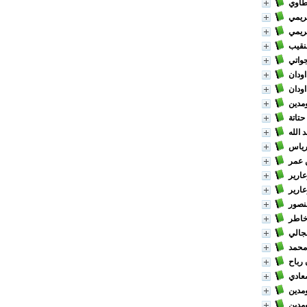
طاوي
ريمي
ريمي
نقيب
واتي
اودان
اودان
مدين
حتاتة
 الله
رياس
 عمر
ارير
ارير
نصور
خاطر
جالي
محمد
رباح
عادي
مدين
مدين