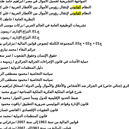
المواجهة التشريعية لغسيل الأموال في مصر
/ ابراهيم حامد طن
النظام
القانون
ي لإنتقال رؤوس الأموال بين الأقطار العربية
/ علي ك
النظام
القانون
ي لإنتقال رؤوس الأموال بين الأقطار العربية
/ علي ك
النظرية العامة
/ عاطف ال
تشريعات الوظيفية العامة في العالم العربي
/ بركات موسى الج
ج.01. النزاع الإدارى
/ ريمون 
ج.02. النزاع الإدارى
/ ريمون 
ج01 + ج02 + ج03. المجموعة الكاملة لنصوص قوانين المالية
/ مزغراني بو
جرائم البغاء
/ محمد نيازي 
حقوق الإنسان وحقوق الشعوب
/ عمر سعد
حماية الأحداث في قانون الإجراءات الجزائية الجزائري
/ زيدومة د
دليل المنظمات الدولية
/ حسين
سياسة التخاصية
/ محمود مصطفى الزع
سياسة التخاصية
/ محمود مصطفى الزع
ئري (جنائي خاص) في الجزائر ضد الأشخاص والأخلاق والأموال وأمن الدولة
/ اسحاق ابراهيم م
شرح قواعد الملكية الفكرية الملكية الصناعية
/ نوري محمد 
ضبط الحدود الإقليمية للدول ومبدأ حسن الجوار
/ محمد ق
قانون الإدارة وقواعد البوليسي ضرورية التطبيق
/ ياقوت محمود 
قانون العقوبات الإقتصادي
/ القاضي غسان 
قانون المنظمات الدولية
/ محمد س
قوانين المالية من سنة 1963 إلى سنة 2007
/ مزغراني بو
قوانين المالية من سنة 1963إلى 2007
/ مزغراني بو