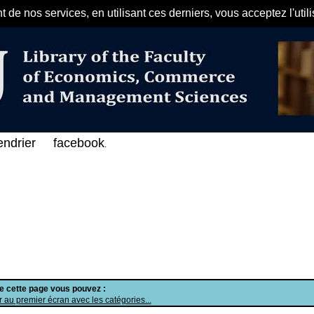
de nos services, en utilisant ces derniers, vous acceptez l'util
مرحبا بكم في الفهرس الإلكتروني عل
endrier
facebook
.
de cette page vous pouvez :
 au premier écran avec les catégories...