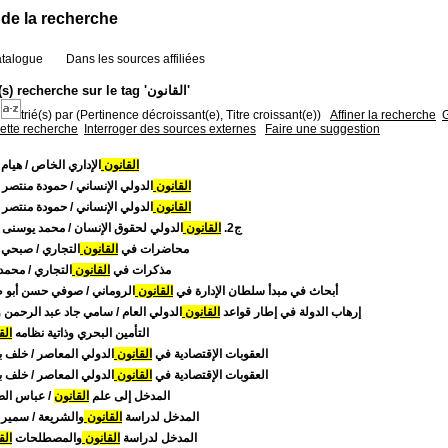
 de la recherche
atalogue
Dans les sources affiliées
60 résultat(s) recherche sur le tag 'القانون'
trié(s) par
(Pertinence décroissant(e), Titre croissant(e))
Affiner la recherche
G
cette recherche
Interroger des sources externes
Faire une suggestion
القانون
الإداري الخاص
/ هيام
القانون
الدولي الإنساني
/ حمودة منتصر 
القانون
الدولي الإنساني
/ حمودة منتصر 
ج2.
القانون
الدولي لحقوق الإنسان
/ محمد يوسنى 
محاضرات في
القانون
التجاري
/ صبحي 
مذكرات في
القانون
التجاري
/ محمد 
أبحاث في مبدأ سلطان الإدارة في
القانون
الروماني
/ صوفي حسن أبو 
إرهاب الدولة في إطار قواعد
القانون
الدولي العام
/ سامي جاد عبد الرحمن 
التأمين البحري وذاتية نظامه
الق
العقوبات الإقتصادية في
القانون
الدولي المعاصر
/ خلف ب
العقوبات الإقتصادية في
القانون
الدولي المعاصر
/ خلف ب
المدخل إلى علم
القانون
/ عباس ال
المدخل لدراسة
القانون
والشريعة
/ سمير ع
المدخل لدراسة
القانون
والمصطلحات
الق