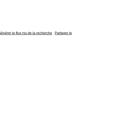
énérer le flux rss de la recherche
Partager le