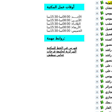
انون
ية
أوقات عمل المكتبة
غشان
بيومي
الأحــــد: 08:00سا-15:30سا
بيومي
الأثنيــن: 08:00سا-15:30سا
عشب
الثلاثـاء: 08:00سا-15:30سا
الأربعاء: 08:00سا-15:30سا
 فضيل
الخميس: 08:00سا-15:30سا
 فضيل
روابط مهمة:
الصده
نصور
فهرس في الخط للمكتبة
راشد
المركزية لجامعة فرحات
عباس سطيف
راشد
نصور
 على
 على
يونس
راشد
جزائر
حجازي
حجازي
 بجك
الفار