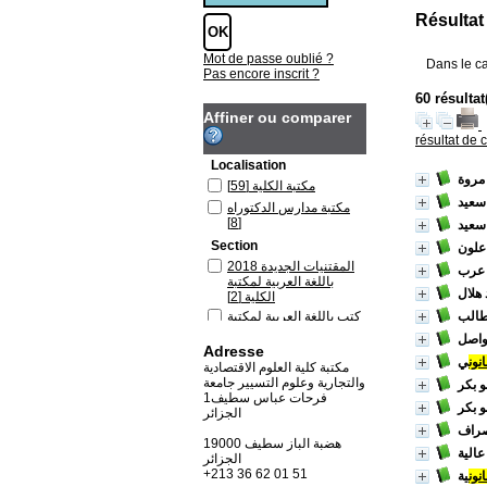
Résultat
Mot de passe oublié ?
Dans le c
Pas encore inscrit ?
Affiner ou comparer
résultat de 
Localisation
 مروة
مكتبة الكلية
[59]
سعيد
مكتبة مدارس الدكتوراه
[8]
سعيد
Section
علون
المقتنيات الجديدة 2018
عرب
باللغة العربية لمكتبة
هلال
الكلية
[2]
طالب
كتب باللغة العربية لمكتبة
الكلية
[58]
واصل
Adresse
كتب باللغة العربية لمكتبة
انون
ي
مدارس الدكتوراه
[8]
مكتبة كلية العلوم الاقتصادية
والتجارية وعلوم التسيير جامعة
و بكر
فرحات عباس سطيف1
و بكر
الجزائر
صراف
19000 هضبة الباز سطيف
الية
الجزائر
+213 36 62 01 51
انون
ية