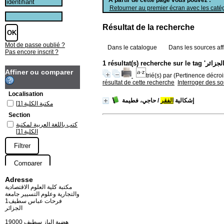
Retourner au premier écran avec les catég
Résultat de la recherche
Mot de passe oublié ?
Dans le catalogue
Dans les sources aff
Pas encore inscrit ?
Affiner ou comparer
trié(s) par
(Pertinence décrois
résultat de cette recherche
Interroger des s
Localisation
إشكالية
الفقر
/ حاجي، فطيمة
[1]
مكتبة الكلية
Section
كتب باللغة العربية لمكتبة
[1]
الكلية
Adresse
مكتبة كلية العلوم الاقتصادية
والتجارية وعلوم التسيير جامعة
فرحات عباس سطيف1
الجزائر
19000 هضبة الباز سطيف