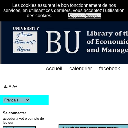
Les cookies assurent le bon fonctionnement de nos
services, en utilisant ces derniers, vous acceptez l'utilisation
des cookies.
S'opposer
Accepter
الفهرس الإلكتروني على الخط المباشر لمكتبة كلية العل
Accueil
calendrier
facebook
.
A-
A
A+
Se connecter
accéder à votre compte de
lecteur
A partir de cette page vous pouvez :