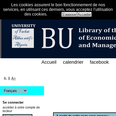
Les cookies assurent le bon fonctionnement de nos
services, en utilisant ces derniers, vous acceptez l'utilisation
des cookies.
S'opposer
Accepter
الفهرس الإلكتروني على الخط المباشر لمكتبة كلية العلو
Accueil
calendrier
facebook
.
A-
A
A+
Se connecter
accéder à votre compte de
lecteur
A partir de cette page vous pouvez :