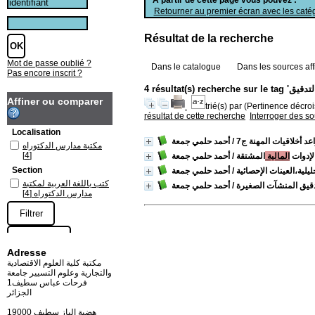
Retourner au premier écran avec les catég
Résultat de la recherche
Mot de passe oublié ?
Dans le catalogue
Dans les sources aff
Pas encore inscrit ?
Affiner ou comparer
trié(s) par
(Pertinence décrois
résultat de cette recherche
Interroger des s
Localisation
اعد أخلاقيات المهنة ج7
/ أحمد حلمي جمعة
مكتبة مدارس الدكتوراه
[4]
لإدوات
المالية
المشتقة
/ أحمد حلمي جمعة
Section
ليلية،العينات الإحصائية
/ أحمد حلمي جمعة
كتب باللغة العربية لمكتبة
دقيق المنشآت الصغيرة
/ أحمد حلمي جمعة
مدارس الدكتوراه
[4]
Adresse
مكتبة كلية العلوم الاقتصادية
والتجارية وعلوم التسيير جامعة
فرحات عباس سطيف1
الجزائر
19000 هضبة الباز سطيف