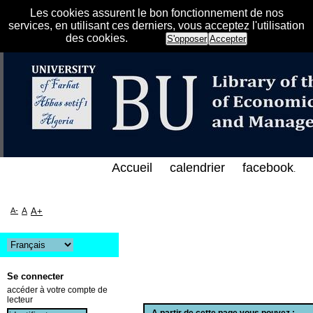
Les cookies assurent le bon fonctionnement de nos
services, en utilisant ces derniers, vous acceptez l'utilisation
des cookies.
S'opposer
Accepter
فهرس الإلكتروني على الخط المباشر لمكتبة كلية العلوم
Accueil
calendrier
facebook
.
A-
A
A+
Se connecter
accéder à votre compte de
lecteur
A partir de cette page vous pouvez :