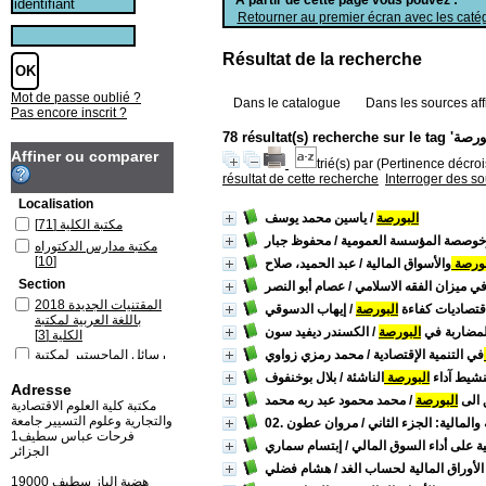
Retourner au premier écran avec les catég
Résultat de la recherche
Mot de passe oublié ?
Dans le catalogue
Dans les sources aff
Pas encore inscrit ?
Affiner ou comparer
trié(s) par
(Pertinence décrois
résultat de cette recherche
Interroger des s
Localisation
البورصة
/ ياسين محمد يوسف
مكتبة الكلية
[71]
وخوصصة المؤسسة العمومية
/ محفوظ جبار
مكتبة مدارس الدكتوراه
[10]
بورصة
والأسواق المالية
/ عبد الحميد، صلاح
Section
في ميزان الفقه الاسلامي
/ عصام أبو النصر
المقتنيات الجديدة 2018
قتصاديات كفاءة
البورصة
/ إيهاب الدسوقي
باللغة العربية لمكتبة
لمضاربة في
البورصة
/ الكسندر ديفيد سون
الكلية
[3]
في التنمية الإقتصادية
/ محمد رمزي زواوي
رسائل الماجستير لمكتبة
الكلية
[2]
شيط آداء
البورصة
الناشئة
/ بلال بوخنفوف
Adresse
رسائل الماجستير لمكتبة
الى
البورصة
/ محمد محمود عبد ربه محمد
مدارس الدكتوراه
[2]
مكتبة كلية العلوم الاقتصادية
والتجارية وعلوم التسيير جامعة
ية والمالية: الجزء الثاني
/ مروان عطون
كتب باللغة العربية لمكتبة
فرحات عباس سطيف1
الكلية
[66]
ية على أداء السوق المالي
/ إبتسام سماري
الجزائر
كتب باللغة العربية لمكتبة
لأوراق المالية لحساب الغد
/ هشام فضلي
مدارس الدكتوراه
[8]
19000 هضبة الباز سطيف