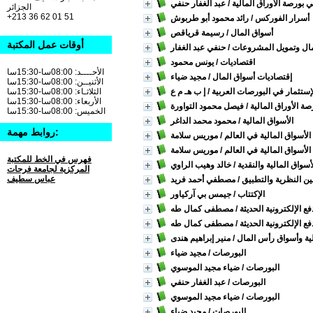
 بورصة الأوراق المالية
/ عبد الغفار حنفي
الجزائر
+213 36 62 01 51
أسرار الفوركس
/ رائد محمود أبو طربوش
أسواق المال
/ رسيمة قرياقص
أوقات عمل المكتبة
مال وتمويل المشروعات
/ حنفي عبد الغفار
اقتصاديات
/ يونس محمود
الأحــــد: 08:00سا-15:30سا
إقتصاديات أسواق المال
/ مجيد ضياء
الأثنيــن: 08:00سا-15:30سا
إستثمار في البورصات العربية
/ إ ب هـ م ع
الثلاثـاء: 08:00سا-15:30سا
الأربعاء: 08:00سا-15:30سا
صة الأوراق المالية
/ فيصل محمود التواورة
الخميس: 08:00سا-15:30سا
الأسواق المالية
/ محمود محمد الداغر
روابط مهمة:
الأسواق المالية في العالم
/ موريس سلامة
الأسواق المالية في العالم
/ موريس سلامة
فهرس في الخط للمكتبة
أسواق المالية والنقدية
/ خالد وهيب الراوي
المركزية لجامعة فرحات
عباس سطيف
ين النظرية والتطبيق
/ مصطفي أحمد فريد
الإكتتاب
/ جيمس بي آركياور
ع الإلكترونية الحديثة
/ مصطفى كمال طه
ع الإلكترونية الحديثة
/ مصطفى كمال طه
الية وأسواق رأس المال
/ منير إبراهيم هندى
البورصات
/ مجيد ضياء
البورصات
/ ضياء مجيد الموسوي
البورصات
/ عبد الغفار حنفي
البورصات
/ ضياء مجيد الموسوي
البورصات
/ مجيد ضياء