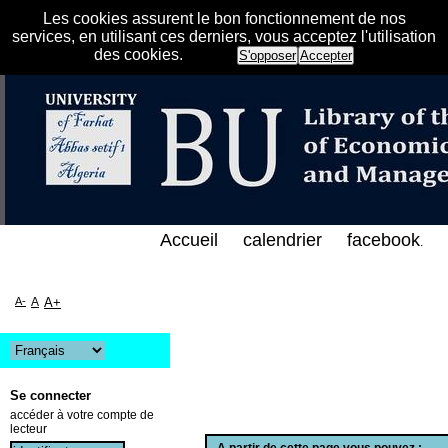
Les cookies assurent le bon fonctionnement de nos
services, en utilisant ces derniers, vous acceptez l'utilisation
des cookies.
S'opposer
Accepter
الفهرس الإلكتروني على الخط المباشر لمكتبة كلية العلو
Accueil
calendrier
facebook
.
A-
A
A+
Se connecter
accéder à votre compte de
lecteur
A partir de cette page vous pouvez :