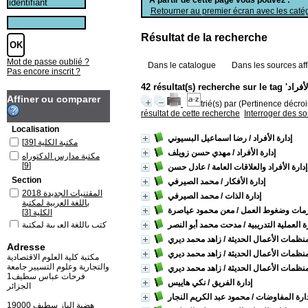
Retourner au premier écran avec les catég
Résultat de la recherche
Mot de passe oublié ?
Dans le catalogue
Dans les sources aff
Pas encore inscrit ?
Affiner ou comparer
trié(s) par
(Pertinence décrois
résultat de cette recherche
Interroger des s
Localisation
إدارة الأفراد
/ رضا اسماعيل البسيوني
مكتبة الكلية
[39]
إدارة الأفراد
/ مهدي حسن زويلف
مكتبة مدارس الدكتوراه
[9]
إدارة الأفراد والعلاقات العامة
/ عادل حسن
Section
إدارة الأفكار
/ محمد الصيرفي
المقتنيات الجديدة 2018
إدارة الذات
/ محمد الصيرفي
باللغة العربية لمكتبة
أزمات وضغوط العمل
/ معن محمود عياصرة
الكلية
[3]
ة العملية التدريبية
/ مدحت محمد أبو النصر
كتب باللغة العربية لمكتبة
الكلية
[36]
نظمات الأعمال الحديثة
/ زاهد محمد ديري
Adresse
كتب باللغة العربية لمكتبة
نظمات الأعمال الحديثة
/ زاهد محمد ديري
مدارس الدكتوراه
[9]
مكتبة كلية العلوم الاقتصادية
والتجارية وعلوم التسيير جامعة
نظمات الأعمال الحديثة
/ زاهد محمد ديري
فرحات عباس سطيف1
إدارة الفريق
/ نكي هاييس
الجزائر
دارة المفاوضات
/ محمود عبد الكريم النجار
19000 هضبة الباز سطيف