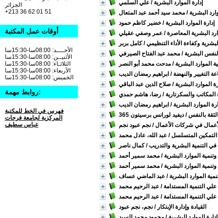
إدارة الموارد البشرية
/ علي السلمي
الجزائر
+213 36 62 01 51
وارد البشرية
/ محمد سيد أحمد عبد المتعال
إدارة الموارد البشرية
/ خضير كاظم حمود
أوقات عمل المكتبة
ارد البشرية المعاصرة
/ عمر وصفي عقيلي
البشرية وكفاءة الأداء التنظيمي
/ كامل بربر
الأحــــد: 08:00سا-15:30سا
النفس البشرية
/ محمد عبد الفتاح الصيرفي
الأثنيــن: 08:00سا-15:30سا
ية الموارد البشرية
/ مدحت محمد أبو النصر
الثلاثـاء: 08:00سا-15:30سا
الأربعاء: 08:00سا-15:30سا
ة التغيير والنهضة
/ ابراهيم رمضان الديب
الخميس: 08:00سا-15:30سا
ة الموارد البشرية
/ صلاح الدين عبد الباقي
روابط مهمة:
 المكاتب والسكرتارية
/ رضا، هاشم حمدي
رة الموارد البشرية
/ ابراهيم رمضان الديب
فهرس في الخط للمكتبة
الثقة بالنفس
/ ديفيد لورانس برسيتون
المركزية لجامعة فرحات
عباس سطيف
الأعمال في شركات الأعمال
/ نجم عبود نجم
 التمكين المتسلسل
/ عبد الله، عادل محمد
في التنمية البشرية والتدريب
/ كمال ناصر
 وتنمية الموارد البشرية
/ محمد سمير أحمد
 وتنمية الموارد البشرية
/ محمد سمير أحمد
نمية الموارد البشرية
/ عبد الماضي عساف
 علي التنمية المستدامة
/ عبد الرحيم محمد
 علي التنمية المستدامة
/ عبد الرحيم محمد
القيادة وإدارة الإبتكار
/ نجم، نجم عبود
دارة الموارد البشرية
/ محمود محمد السيد