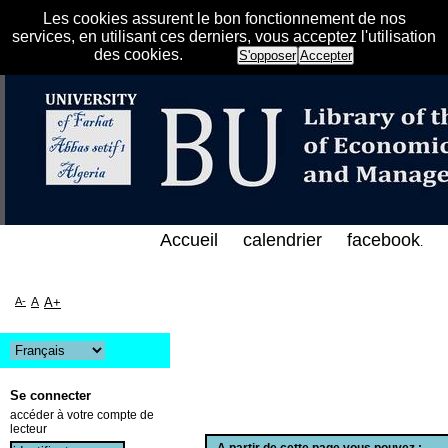
Les cookies assurent le bon fonctionnement de nos
services, en utilisant ces derniers, vous acceptez l'utilisation
des cookies.
S'opposer
Accepter
الفهرس الإلكتروني على الخط المباشر لمكتبة كلية العل
Accueil
calendrier
facebook
.
A-
A
A+
Se connecter
accéder à votre compte de
lecteur
A partir de cette page vous pouvez :