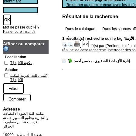
Retourner au premier écran avec les catég
Résultat de la recherche
Mot de passe oublié ?
Dans le catalogue
Dans les sources aff
Pas encore inscrit ?
Affiner ou comparer
trié(s) par
(Pertinence décrois
résultat de cette recherche
Interroger des s
Localisation
إدارة الأزمات
/ الخضيري، محسن أحمد
[1]
مكتبة الكلية
Section
كتب باللغة العربية لمكتبة
[1]
الكلية
Adresse
مكتبة كلية العلوم الاقتصادية
والتجارية وعلوم التسيير جامعة
فرحات عباس سطيف1
الجزائر
19000 هضبة الباز سطيف