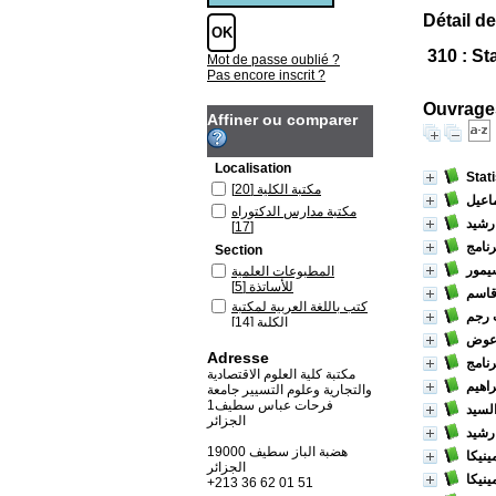
Détail de
310 : St
Mot de passe oublié ?
Pas encore inscrit ?
Ouvrages
Affiner ou comparer
Localisation
Stat
مكتبة الكلية
[20]
ماعيل
مكتبة مدارس الدكتوراه
 رشيد
[17]
Section
يمور
المطبوعات العلمية
للأساتذة
[5]
قاسم
كتب باللغة العربية لمكتبة
 رجم
الكلية
[14]
 عوض
كتب باللغة العربية لمكتبة
Adresse
مدارس الدكتوراه
[17]
مكتبة كلية العلوم الاقتصادية
كتب باللغة الفرنسية
راهيم
والتجارية وعلوم التسيير جامعة
لمكتبة الكلية
[1]
فرحات عباس سطيف1
السيد
الجزائر
رشيد
19000 هضبة الباز سطيف
ينيكا
الجزائر
ينيكا
+213 36 62 01 51