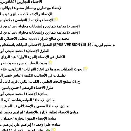
الاحصاء للتجاريين
/ كانافوس،
الإحصاء مع تمارين ومسائل محلولة
/ جيلالي 
الإحصاء و الإحتمالات
/ صالح رشيد بط
الإحصاء والإقتصاد القياسي
/ جلاطو، ج
الإحصاء1 مدعمة بتمارين و إمتحانات محلولة
/ ساعد بن ف
الإحصاء2 مدعمة بتمارين و إمتحانات محلولة
/ ساعد بن ف
/ محمد بن صالح شراز
التحليل الاحصائي للبيانات spss
/ م-سليم ابو زيد
التحليل الاحصائي للبيانات باستخدام برمجة (SPSS VERSION (15-16
الطرق الإحصائية
/ محمد صبحي أبو 
الكامل في الإحصاء (الجزء الأول)
/ عبد الرزاق
بحوث العمليات
/ بن مسعود، نصر 
بحوث العمليات ودورها في اتخاذ القرارات
/ البتاتوني، علاء
تطبيقات في الأساليب الكمية
/ عباس خصير الج
ج.02. مناهج البحث العلمي : الكتاب الثاني
/ فريد كامل أبو
طرق الاحصاء الوصفي
/ حسن ياسين 
مبادىء الإحصاء
/ محمد صبحي أبو 
مبادئ الإحصاء
/ العياصرة،أحمد أكرم ا
مبادئ الإحصاء الوصفي و الإستدلالي
/ سالم عيسى
مبادئ الاحصاء لطلبة الادارة والاقتصاد
/ ابراهيم محمد الب
مبادئ الإحصاء للمهن التجارية
/ حمدان، 
مبادئ علم الإحصاء
/ إبراهيم علي إبراهيم عب
محاضرات في الإحصاء 4
/ لعلام،