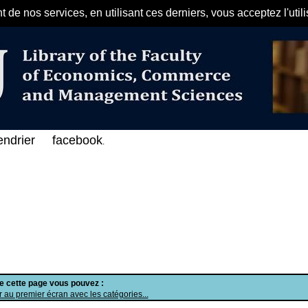
de nos services, en utilisant ces derniers, vous acceptez l'util
مرحبا بكم في الفهرس الإلكتروني عل
endrier
facebook
.
de cette page vous pouvez :
 au premier écran avec les catégories...