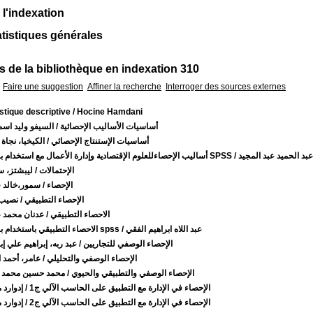
 l'indexation
atistiques générales
 de la bibliothèque en indexation 310
Faire une suggestion
Affiner la recherche
Interroger des sources externes
istique descriptive
/ Hocine Hamdani
أساسيات الأساليب الإحصائية
/ السيفو وليد اس
أساسيات الإستنتاج الإحصائي
/ الكيخيا، نجاة
 عبد الحميد عبد المجيد
أساليب الإحصاءللعلوم الإقتصادية وإدارة الأعمال مع استخدام برنامج SPSS
الإحتمالات
/ ليبشتز، س
الإحصاء
/ سمور،خالد 
الإحصاء التطبيقي
/ نصيب
الاحصاء التطبيقي
/ عدنان محمد
/ عبد اللاه ابراهيم الفقي
الاحصاء التطبيقي باستخدام برنامج spss
الإحصاء الوصفي للتجاريين
/ عبد ربه، إبراهيم علي إب
الإحصاء الوصفي والتحليلي
/ عامر، أحمد 
الإحصاء الوصفي والتطبيقي والحيوي
/ محمد حسين محمد 
الإحصاء في الإدارة مع التطبيق على الحاسب الآلي ج1
/ إدوارد م
الإحصاء في الإدارة مع التطبيق على الحاسب الآلي ج2
/ إدوارد م