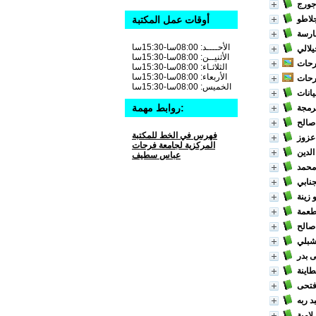
جورج
جلاطو
أوقات عمل المكتبة
ارسة
الأحــــد: 08:00سا-15:30سا
يلالي
الأثنيــن: 08:00سا-15:30سا
رحات
الثلاثـاء: 08:00سا-15:30سا
الأربعاء: 08:00سا-15:30سا
رحات
الخميس: 08:00سا-15:30سا
روابط مهمة:
صالح
فهرس في الخط للمكتبة
 عزوز
المركزية لجامعة فرحات
الدين
عباس سطيف
 محمد
نابي
 زينة
طعمة
صالح
لشبلي
 بدر
طاينة
فتحى
د ربه
 لامية