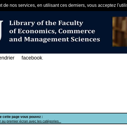
de nos services, en utilisant ces derniers, vous acceptez l'util
مرحبا بكم في الفهرس الإلكتروني ع
endrier
facebook
.
de cette page vous pouvez :
 au premier écran avec les catégories...