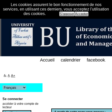
Les cookies assurent le bon fonctionnement de nos
services, en utilisant ces derniers, vous acceptez l'utilisation
des cookies.
S'opposer
Accepter
الفهرس الإلكتروني على الخط المباشر لمكتبة كلية العل
Accueil
calendrier
facebook
.
A-
A
A+
Se connecter
accéder à votre compte de
lecteur
A partir de cette page vous pouvez :