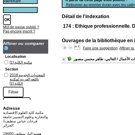
Retourner au premier écran avec les catég
Détail de l'indexation
174 : Ethique professionnelle. 
Mot de passe oublié ?
Pas encore inscrit ?
Ouvrages de la bibliothèque en 
Affiner ou comparer
Faire une suggestion
Affiner l
Localisation
ات الأعمال
/ الغالبي، طاهر محسن منصور
مكتبة الكلية
[1]
Section
المقتنيات الجديدة 2018
باللغة العربية لمكتبة
الكلية
[1]
Adresse
مكتبة كلية العلوم الاقتصادية
والتجارية وعلوم التسيير جامعة
فرحات عباس سطيف1
الجزائر
19000 هضبة الباز سطيف