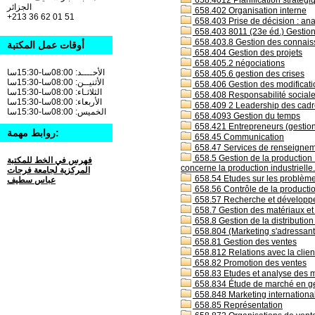
658.4012 Planification stratégiq
الجزائر
658.402 Organisation interne
+213 36 62 01 51
658.403 Prise de décision : an
658.403 8011 (23e éd.) Gestion
658.403.8 Gestion des connais
أوقات عمل المكتبة
658.404 Gestion des projets
658.405.2 négociations
الأحــــد: 08:00سا-15:30سا
658.405.6 gestion des crises
الأثنيــن: 08:00سا-15:30سا
658.406 Gestion des modificatio
الثلاثـاء: 08:00سا-15:30سا
658.408 Responsabilité social
الأربعاء: 08:00سا-15:30سا
658.409 2 Leadership des cadr
الخميس: 08:00سا-15:30سا
658.4093 Gestion du temps
658.421 Entrepreneurs (gestion
روابط مهمة:
658.45 Communication
658.47 Services de renseigneme
658.5 Gestion de la production :
فهرس في الخط للمكتبة
concerne la production industrielle.
المركزية لجامعة فرحات
658.54 Etudes sur les problèmes 
عباس سطيف
658.56 Contrôle de la productio
658.57 Recherche et développe
658.7 Gestion des matériaux et 
658.8 Gestion de la distribution
658.804 (Marketing s'adressant 
658.81 Gestion des ventes
658.812 Relations avec la clie
658.82 Promotion des ventes
658.83 Etudes et analyse des 
658.834 Étude de marché en ges
658.848 Marketing internationa
658.85 Représentation