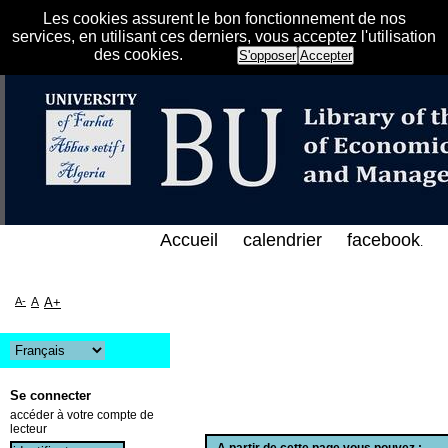
Les cookies assurent le bon fonctionnement de nos
services, en utilisant ces derniers, vous acceptez l'utilisation
des cookies.
S'opposer
Accepter
الفهرس الإلكتروني على الخط المباشر لمكتبة كلية العل
Accueil
calendrier
facebook
.
A-
A
A+
Se connecter
accéder à votre compte de
lecteur
A partir de cette page vous pouvez :