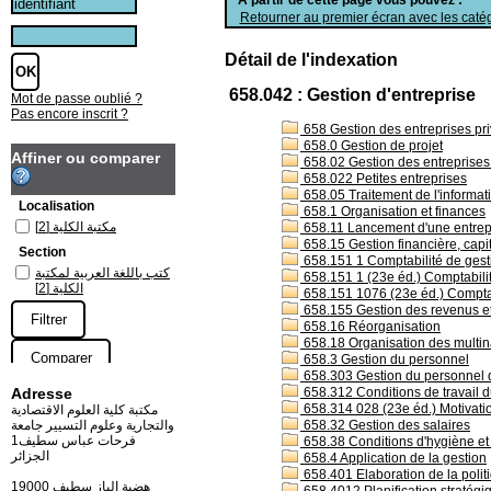
Retourner au premier écran avec les catég
Détail de l'indexation
658.042 : Gestion d'entreprise
Mot de passe oublié ?
Pas encore inscrit ?
658 Gestion des entreprises pri
658.0 Gestion de projet
Affiner ou comparer
658.02 Gestion des entreprises s
658.022 Petites entreprises
658.05 Traitement de l'informati
Localisation
658.1 Organisation et finances
[2]
مكتبة الكلية
658.11 Lancement d'une entrep
658.15 Gestion financière, capi
Section
658.151 1 Comptabilité de ges
كتب باللغة العربية لمكتبة
658.151 1 (23e éd.) Comptabili
[2]
الكلية
658.151 1076 (23e éd.) Comptab
658.155 Gestion des revenus e
658.16 Réorganisation
658.18 Organisation des multin
658.3 Gestion du personnel
658.303 Gestion du personnel da
Adresse
658.312 Conditions de travail du
658.314 028 (23e éd.) Motivation
مكتبة كلية العلوم الاقتصادية
والتجارية وعلوم التسيير جامعة
658.32 Gestion des salaires
فرحات عباس سطيف1
658.38 Conditions d'hygiène et 
الجزائر
658.4 Application de la gestion
658.401 Elaboration de la politi
19000 هضبة الباز سطيف