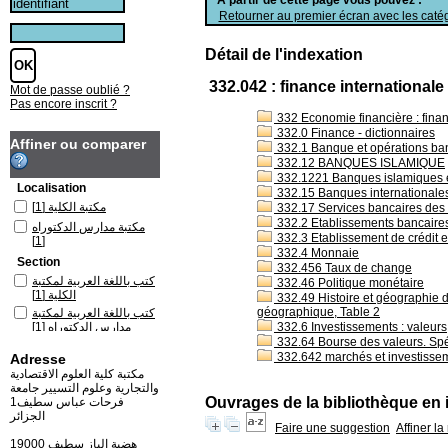
Retourner au premier écran avec les catég
Détail de l'indexation
332.042 : finance internationale
Mot de passe oublié ?
Pas encore inscrit ?
332 Economie financière : finan
332.0 Finance - dictionnaires
Affiner ou comparer
332.1 Banque et opérations ba
332.12 BANQUES ISLAMIQUE
332.1221 Banques islamiques 
Localisation
332.15 Banques internationales 
[1]
مكتبة الكلية
332.17 Services bancaires de
332.2 Etablissements bancaires
مكتبة مدارس الدكتوراه
332.3 Etablissement de crédit e
[1]
332.4 Monnaie
Section
332.456 Taux de change
كتب باللغة العربية لمكتبة
332.46 Politique monétaire
[1]
الكلية
332.49 Histoire et géographie de
géographique, Table 2
كتب باللغة العربية لمكتبة
[1]
مدارس الدكتوراه
332.6 Investissements : valeurs
332.64 Bourse des valeurs. Spé
332.642 marchés et investissem
Adresse
مكتبة كلية العلوم الاقتصادية
والتجارية وعلوم التسيير جامعة
Ouvrages de la bibliothèque en 
فرحات عباس سطيف1
الجزائر
Faire une suggestion
Affiner l
19000 هضبة الباز سطيف