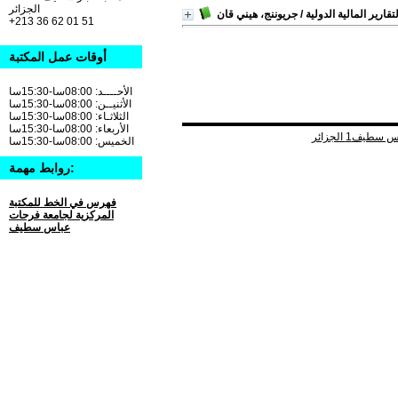
الجزائر
تقارير المالية الدولية
/ جريوننج، هيني قان
+213 36 62 01 51
أوقات عمل المكتبة
الأحــــد: 08:00سا-15:30سا
الأثنيــن: 08:00سا-15:30سا
الثلاثـاء: 08:00سا-15:30سا
الأربعاء: 08:00سا-15:30سا
الخميس: 08:00سا-15:30سا
روابط مهمة:
فهرس في الخط للمكتبة
المركزية لجامعة فرحات
عباس سطيف