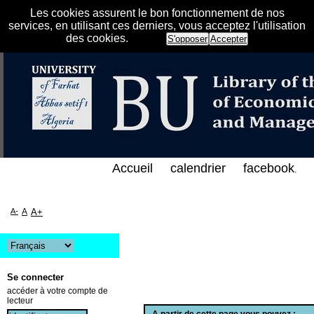
Les cookies assurent le bon fonctionnement de nos
services, en utilisant ces derniers, vous acceptez l'utilisation
des cookies.
S'opposer
Accepter
الفهرس الإلكتروني على الخط المباشر لمكتبة كلية العل
Accueil
calendrier
facebook
.
A-
A
A+
Se connecter
accéder à votre compte de
lecteur
A partir de cette page vous pouvez :