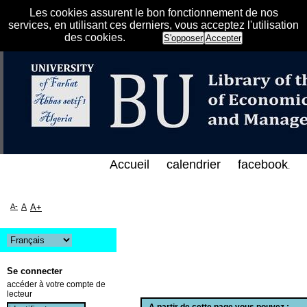
Les cookies assurent le bon fonctionnement de nos
services, en utilisant ces derniers, vous acceptez l'utilisation
des cookies.
S'opposer
Accepter
الفهرس الإلكتروني على الخط المباشر لمكتبة كلية العل
Accueil
calendrier
facebook
.
A-
A
A+
Se connecter
accéder à votre compte de
lecteur
A partir de cette page vous pouvez :