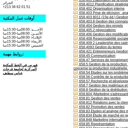
658.401 Elaboration de la politi
الجزائر
658.4012 Planification stratégiq
+213 36 62 01 51
658.402 Organisation interne
658.403 Prise de décision : an
658.403 8011 (23e éd.) Gestion
أوقات عمل المكتبة
658.403.8 Gestion des connais
658.404 Gestion des projets
الأحــــد: 08:00سا-15:30سا
658.405.2 négociations
الأثنيــن: 08:00سا-15:30سا
658.406 Gestion des modificatio
الثلاثـاء: 08:00سا-15:30سا
658.408 Responsabilité social
الأربعاء: 08:00سا-15:30سا
658.409 2 Leadership des cadr
الخميس: 08:00سا-15:30سا
658.4093 Gestion du temps
658.421 Entrepreneurs (gestion
روابط مهمة:
658.45 Communication
658.47 Services de renseigneme
658.5 Gestion de la production :
فهرس في الخط للمكتبة
concerne la production industrielle.
المركزية لجامعة فرحات
658.54 Etudes sur les problèmes 
عباس سطيف
658.56 Contrôle de la productio
658.57 Recherche et développe
658.7 Gestion des matériaux et 
658.8 Gestion de la distribution
658.804 (Marketing s'adressant 
658.81 Gestion des ventes
658.812 Relations avec la clie
658.82 Promotion des ventes
658.83 Etudes et analyse des 
658.834 Étude de marché en ges
658.848 Marketing internationa
658.85 Représentation