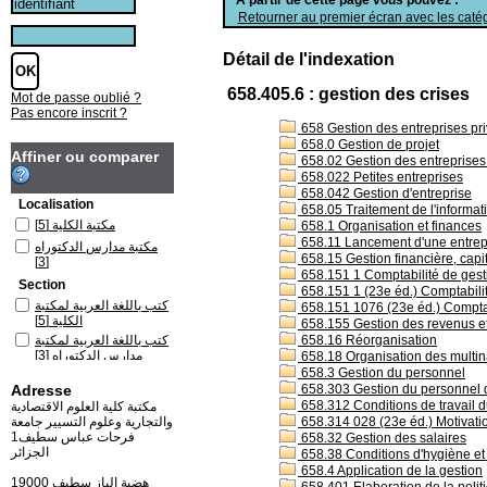
Retourner au premier écran avec les catég
Détail de l'indexation
658.405.6 : gestion des crises
Mot de passe oublié ?
Pas encore inscrit ?
658 Gestion des entreprises pri
658.0 Gestion de projet
Affiner ou comparer
658.02 Gestion des entreprises s
658.022 Petites entreprises
658.042 Gestion d'entreprise
Localisation
658.05 Traitement de l'informati
[5]
مكتبة الكلية
658.1 Organisation et finances
658.11 Lancement d'une entrep
مكتبة مدارس الدكتوراه
658.15 Gestion financière, capi
[3]
658.151 1 Comptabilité de ges
Section
658.151 1 (23e éd.) Comptabili
كتب باللغة العربية لمكتبة
658.151 1076 (23e éd.) Comptab
[5]
الكلية
658.155 Gestion des revenus e
كتب باللغة العربية لمكتبة
658.16 Réorganisation
[3]
مدارس الدكتوراه
658.18 Organisation des multin
658.3 Gestion du personnel
Adresse
658.303 Gestion du personnel da
658.312 Conditions de travail du
مكتبة كلية العلوم الاقتصادية
والتجارية وعلوم التسيير جامعة
658.314 028 (23e éd.) Motivation
فرحات عباس سطيف1
658.32 Gestion des salaires
الجزائر
658.38 Conditions d'hygiène et 
658.4 Application de la gestion
19000 هضبة الباز سطيف