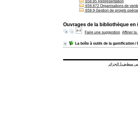
658.85 Représentation
658.872 Organisations de vent
658.9 Gestion de projets opéra
Ouvrages de la bibliothèque en 
Faire une suggestion
Affiner l
La boîte à outils de la gamification
/ 