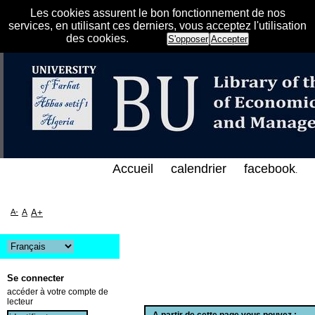
Les cookies assurent le bon fonctionnement de nos
services, en utilisant ces derniers, vous acceptez l'utilisation
des cookies.
S'opposer
Accepter
الفهرس الإلكتروني على الخط المباشر لمكتبة كلية العل
Accueil
calendrier
facebook
.
A-
A
A+
Se connecter
accéder à votre compte de
lecteur
A partir de cette page vous pouvez :