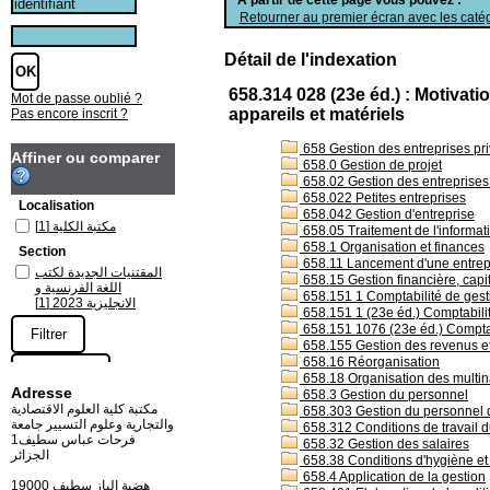
Retourner au premier écran avec les catég
Détail de l'indexation
658.314 028 (23e éd.) : Motivati
Mot de passe oublié ?
appareils et matériels
Pas encore inscrit ?
658 Gestion des entreprises pri
Affiner ou comparer
658.0 Gestion de projet
658.02 Gestion des entreprises s
658.022 Petites entreprises
Localisation
658.042 Gestion d'entreprise
[1]
مكتبة الكلية
658.05 Traitement de l'informati
658.1 Organisation et finances
Section
658.11 Lancement d'une entrep
المقتنيات الجديدة لكتب
658.15 Gestion financière, capi
اللغة الفرنسية و
658.151 1 Comptabilité de ges
[1]
الانجليزية 2023
658.151 1 (23e éd.) Comptabili
658.151 1076 (23e éd.) Comptab
658.155 Gestion des revenus e
658.16 Réorganisation
658.18 Organisation des multin
Adresse
658.3 Gestion du personnel
مكتبة كلية العلوم الاقتصادية
658.303 Gestion du personnel da
والتجارية وعلوم التسيير جامعة
658.312 Conditions de travail du
فرحات عباس سطيف1
658.32 Gestion des salaires
الجزائر
658.38 Conditions d'hygiène et 
658.4 Application de la gestion
19000 هضبة الباز سطيف