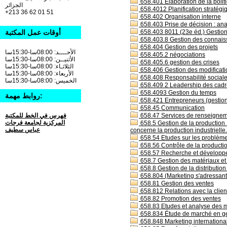
658.401 Elaboration de la politi
الجزائر
658.4012 Planification stratégiq
+213 36 62 01 51
658.402 Organisation interne
658.403 Prise de décision : an
أوقات عمل المكتبة
658.403 8011 (23e éd.) Gestion
658.403.8 Gestion des connais
658.404 Gestion des projets
الأحــــد: 08:00سا-15:30سا
658.405.2 négociations
الأثنيــن: 08:00سا-15:30سا
658.405.6 gestion des crises
الثلاثـاء: 08:00سا-15:30سا
658.406 Gestion des modificatio
الأربعاء: 08:00سا-15:30سا
658.408 Responsabilité social
الخميس: 08:00سا-15:30سا
658.409 2 Leadership des cadr
658.4093 Gestion du temps
روابط مهمة:
658.421 Entrepreneurs (gestion
658.45 Communication
فهرس في الخط للمكتبة
658.47 Services de renseigneme
المركزية لجامعة فرحات
658.5 Gestion de la production :
عباس سطيف
concerne la production industrielle.
658.54 Etudes sur les problèmes 
658.56 Contrôle de la productio
658.57 Recherche et développe
658.7 Gestion des matériaux et 
658.8 Gestion de la distribution
658.804 (Marketing s'adressant 
658.81 Gestion des ventes
658.812 Relations avec la clie
658.82 Promotion des ventes
658.83 Etudes et analyse des 
658.834 Étude de marché en ges
658.848 Marketing internationa