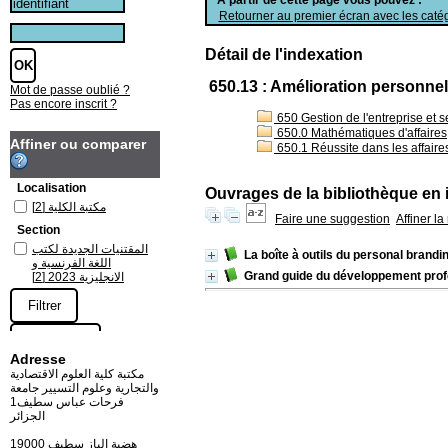
Retourner au premier écran avec les catég
Détail de l'indexation
650.13 : Amélioration personnel
Mot de passe oublié ?
Pas encore inscrit ?
650 Gestion de l'entreprise et se
650.0 Mathématiques d'affaires
Affiner ou comparer
650.1 Réussite dans les affaire
Localisation
Ouvrages de la bibliothèque en 
[2]
مكتبة الكلية
Faire une suggestion
Affiner l
Section
المقتنيات الجديدة لكتب
La boîte à outils du personal brandi
اللغة الفرنسية و
Grand guide du développement prof
[2]
الانجليزية 2023
Adresse
مكتبة كلية العلوم الاقتصادية
والتجارية وعلوم التسيير جامعة
فرحات عباس سطيف1
الجزائر
19000 هضبة الباز سطيف