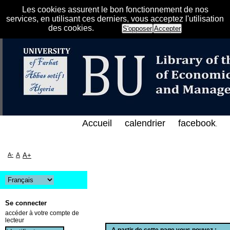
Les cookies assurent le bon fonctionnement de nos
services, en utilisant ces derniers, vous acceptez l'utilisation
des cookies.
S'opposer
Accepter
الفهرس الإلكتروني على الخط المباشر لمكتبة كلية العل
Accueil
calendrier
facebook
.
A-
A
A+
Se connecter
accéder à votre compte de
lecteur
A partir de cette page vous pouvez :