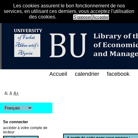
Les cookies assurent le bon fonctionnement de nos
services, en utilisant ces derniers, vous acceptez l'utilisation
des cookies.
S'opposer
Accepter
فهرس الإلكتروني على الخط المباشر لمكتبة كلية العلوم
Accueil
calendrier
facebook
.
A-
A
A+
Se connecter
accéder à votre compte de
lecteur
A partir de cette page vous pouvez :