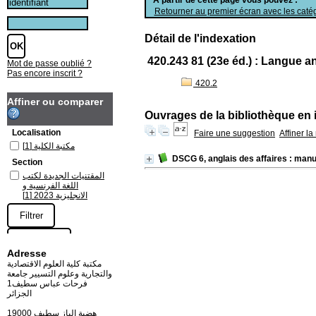
Retourner au premier écran avec les catég
Détail de l'indexation
420.243 81 (23e éd.) : Langue 
Mot de passe oublié ?
Pas encore inscrit ?
420.2
Affiner ou comparer
Ouvrages de la bibliothèque en 
Localisation
Faire une suggestion
Affiner l
[1]
مكتبة الكلية
DSCG 6, anglais des affaires : man
Section
المقتنيات الجديدة لكتب
اللغة الفرنسية و
[1]
الانجليزية 2023
Adresse
مكتبة كلية العلوم الاقتصادية
والتجارية وعلوم التسيير جامعة
فرحات عباس سطيف1
الجزائر
19000 هضبة الباز سطيف